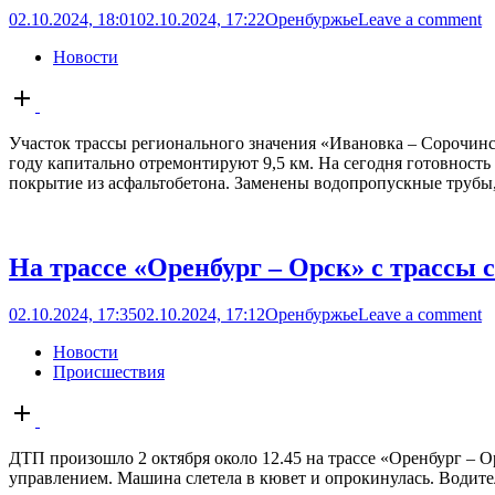
02.10.2024, 18:01
02.10.2024, 17:22
Оренбуржье
Leave a comment
Новости
Open
post
Участок трассы регионального значения «Ивановка – Сорочинс
году капитально отремонтируют 9,5 км. На сегодня готовност
покрытие из асфальтобетона. Заменены водопропускные трубы,
На трассе «Оренбург – Орск» с трассы 
02.10.2024, 17:35
02.10.2024, 17:12
Оренбуржье
Leave a comment
Новости
Происшествия
Open
post
ДТП произошло 2 октября около 12.45 на трассе «Оренбург – Ор
управлением. Машина слетела в кювет и опрокинулась. Водите