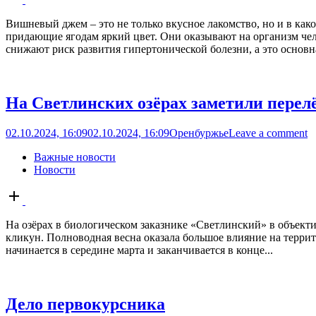
post
Вишневый джем – это не только вкусное лакомство, но и в как
придающие ягодам яркий цвет. Они оказывают на организм чел
снижают риск развития гипертонической болезни, а это основна
На Светлинских озёрах заметили перелё
02.10.2024, 16:09
02.10.2024, 16:09
Оренбуржье
Leave a comment
Важные новости
Новости
Open
post
На озёрах в биологическом заказнике «Светлинский» в объектив
кликун. Полноводная весна оказала большое влияние на терр
начинается в середине марта и заканчивается в конце...
Дело первокурсника