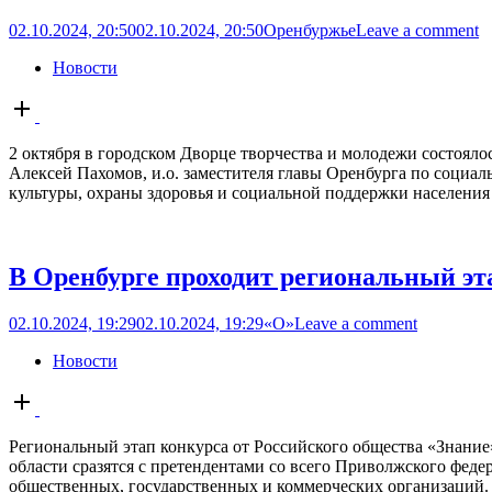
02.10.2024, 20:50
02.10.2024, 20:50
Оренбуржье
Leave a comment
Новости
Open
post
2 октября в городском Дворце творчества и молодежи состоял
Алексей Пахомов, и.о. заместителя главы Оренбурга по социал
культуры, охраны здоровья и социальной поддержки населения
В Оренбурге проходит региональный эт
02.10.2024, 19:29
02.10.2024, 19:29
«О»
Leave a comment
Новости
Open
post
Региональный этап конкурса от Российского общества «Знание»
области сразятся с претендентами со всего Приволжского федер
общественных, государственных и коммерческих организаций. 