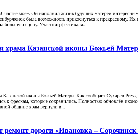
«Счастье моё». Он наполнил жизнь будущих матерей интересным
ренбурженок была возможность прикоснуться к прекрасному. Их
на большую сцену. Участниц фестиваля...
ия храма Казанской иконы Божьей Мате
м Казанской иконы Божьей Матери. Как сообщает Сухарев Press,
ь к фрескам, которые сохранились. Полностью обновлён иконос
вной общине храм вернули в...
т ремонт дороги «Ивановка – Сорочинск