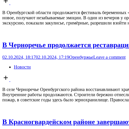
post
В Оренбургской области продолжается фестиваль беременных 
новое, получают незабываемые эмоции. В один из вечеров у о
экскурсию, показали закулисье, гримёрные, разрешили взойти 
В Черноречье продолжается реставрац
02.10.2024, 18:17
02.10.2024, 17:19
Оренбуржье
Leave a comment
Новости
Open
post
В селе Черноречье Оренбургского района восстанавливают хра
Внутренние работы продолжаются. Строители бережно отнеслис
пожар, в советские годы здесь было зернохранилище. Правосла
В Красногвардейском районе завершаю