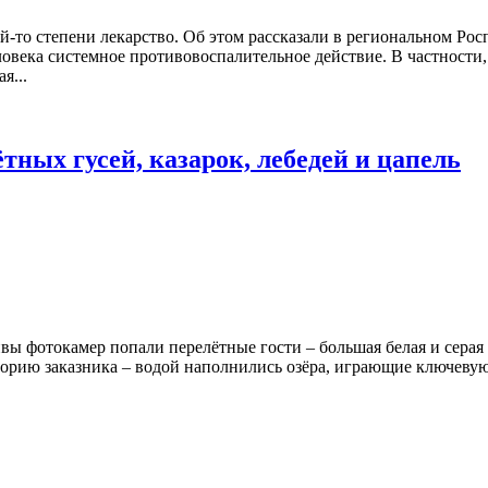
ой-то степени лекарство. Об этом рассказали в региональном Ро
овека системное противовоспалительное действие. В частности
я...
тных гусей, казарок, лебедей и цапель
ы фотокамер попали перелётные гости – большая белая и серая ц
иторию заказника – водой наполнились озёра, играющие ключев