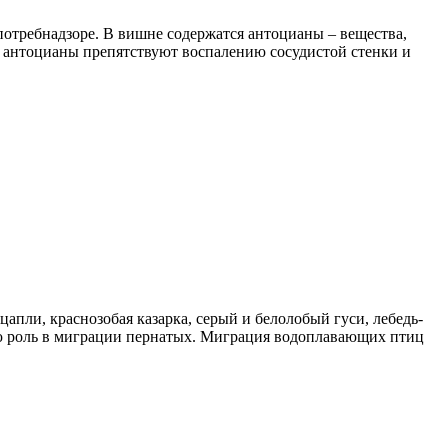
спотребнадзоре. В вишне содержатся антоцианы – вещества,
, антоцианы препятствуют воспалению сосудистой стенки и
апли, краснозобая казарка, серый и белолобый гуси, лебедь-
ую роль в миграции пернатых. Миграция водоплавающих птиц