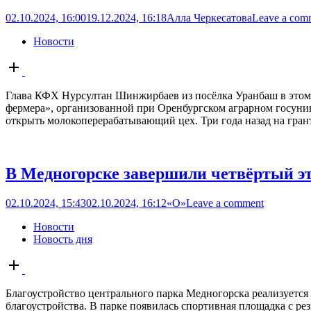
02.10.2024, 16:00
19.12.2024, 16:18
Алла Черкесатова
Leave a com
Новости
Open
post
Глава КФХ Нурсултан Шинжирбаев из посёлка Уранбаш в этом 
фермера», организованной при Оренбургском аграрном госунив
открыть молокоперерабатывающий цех. Три года назад на грант
В Медногорске завершили четвёртый эт
02.10.2024, 15:43
02.10.2024, 16:12
«О»
Leave a comment
Новости
Новость дня
Open
post
Благоустройство центрального парка Медногорска реализуется 
благоустройства. В парке появилась спортивная площадка с р