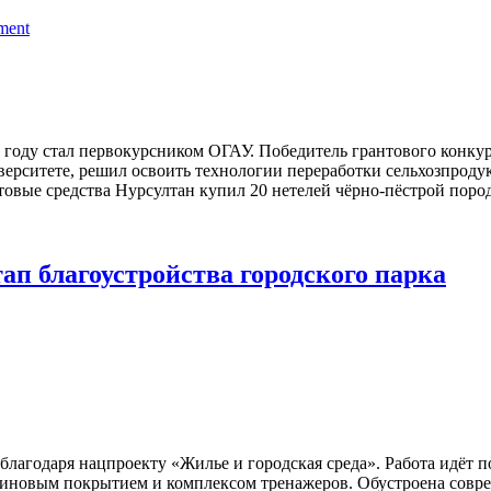
ment
году стал первокурсником ОГАУ. Победитель грантового конку
ерситете, решил освоить технологии переработки сельхозпродук
овые средства Нурсултан купил 20 нетелей чёрно-пёстрой пород
ап благоустройства городского парка
благодаря нацпроекту «Жилье и городская среда». Работа идёт п
езиновым покрытием и комплексом тренажеров. Обустроена совре