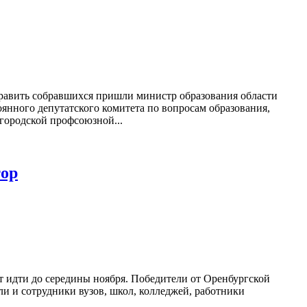
дравить собравшихся пришли министр образования области
оянного депутатского комитета по вопросам образования,
городской профсоюзной...
тор
ет идти до середины ноября. Победители от Оренбургской
ли и сотрудники вузов, школ, колледжей, работники