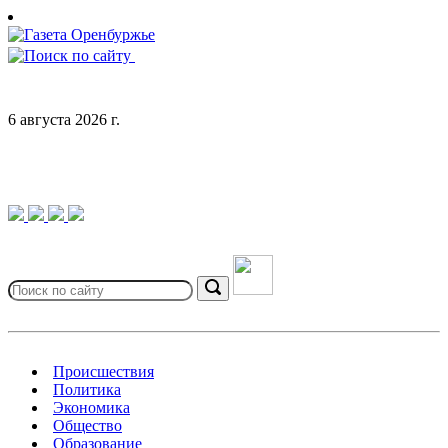
Skip
to
content
6 августа 2026 г.
Search
for:
Search
Происшествия
Политика
Экономика
Общество
Образование