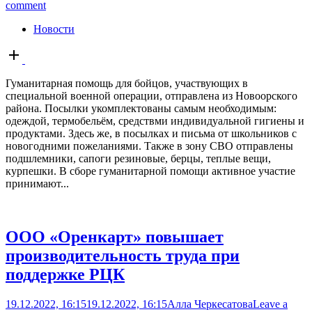
comment
Новости
Open
post
Гуманитарная помощь для бойцов, участвующих в
специальной военной операции, отправлена из Новоорского
района. Посылки укомплектованы самым необходимым:
одеждой, термобельём, средствми индивидуальной гигиены и
продуктами. Здесь же, в посылках и письма от школьников с
новогодними пожеланиями. Также в зону СВО отправлены
подшлемники, сапоги резиновые, берцы, теплые вещи,
курпешки. В сборе гуманитарной помощи активное участие
принимают...
ООО «Оренкарт» повышает
производительность труда при
поддержке РЦК
19.12.2022, 16:15
19.12.2022, 16:15
Алла Черкесатова
Leave a