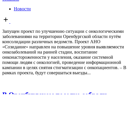
Новости
Open
post
Запущен проект по улучшению ситуации с онкологическими
заболеваниями на территории Оренбургской области путём
консолидации различных ведомств. Проект АНО
«Созидание» направлен на повышение уровня выявляемости
онкозаболеваний на ранней стадии, воспитание
онконастороженности у населения, оказание системной
помощи людям с онкологией, проведение информационной
кампании в целях снятия стигматизации с онкопациентов. – В
рамках проекта, будут совершаться выезды...
В Оренбургском поселке собрали
деньги на новогодние подарки
19.12.2022, 15:27
19.12.2022, 15:27
Мария Чалкина
Leave a
comment