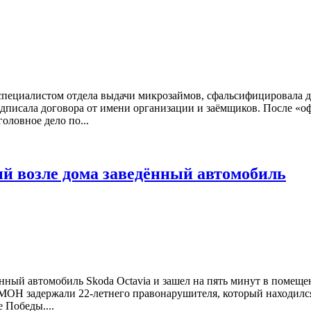
 специалистом отдела выдачи микрозаймов, сфальсифицировала 
дписала договора от имени организации и заёмщиков. После «о
оловное дело по...
й возле дома заведённый автомобиль
ённый автомобиль Skoda Octavia и зашел на пять минут в помеще
ОН задержали 22-летнего правонарушителя, который находился 
 Победы....