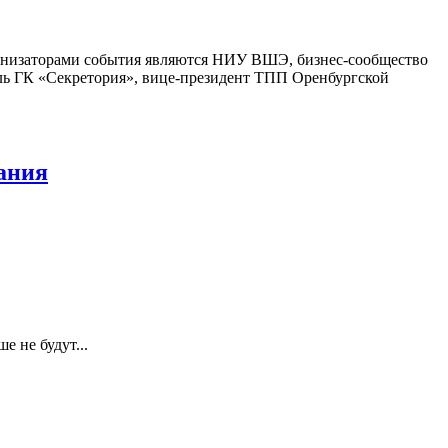
рганизаторами события являются НИУ ВШЭ, бизнес-сообщество
ель ГК «Секретория», вице-президент ТПП Оренбургской
ания
 не будут...