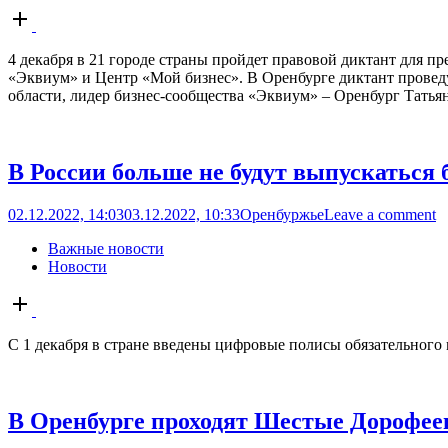
Open
post
4 декабря в 21 городе страны пройдет правовой диктант для 
«Эквиум» и Центр «Мой бизнес». В Оренбурге диктант провед
области, лидер бизнес-сообщества «Эквиум» – Оренбург Татьян
В России больше не будут выпускаться
02.12.2022, 14:03
03.12.2022, 10:33
Оренбуржье
Leave a comment
Важные новости
Новости
Open
post
С 1 декабря в стране введены цифровые полисы обязательного 
В Оренбурге проходят Шестые Дорофее