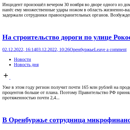
Инцидент произошёл вечером 30 ноября во дворе одного из до
нанёс ему множественные удары ножом в область жизненно-в
задержали сотрудники правоохранительных органов. Возбуждено
На строительство дороги по улице Роко
02.12.2022, 16:14
03.12.2022, 10:26
Оренбуржье
Leave a comment
Новости
Новость дня
Open
post
Уже в этом году регион получит почти 165 млн рублей на прод
процентов больше от плана. Поэтому Правительство РФ приняло
протяженностью почти 2,4...
В Оренбуржье сотрудница микрофинанс