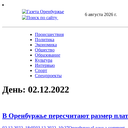
Skip
to
6 августа 2026 г.
content
Происшествия
Политика
Экономика
Общество
Образование
Культура
Интервью
Спорт
Спецпроекты
День:
02.12.2022
В Оренбуржье пересчитают размер плат
02.12.2022, 18:05
03.12.2022, 10:27
Оренбуржье
Leave a comment