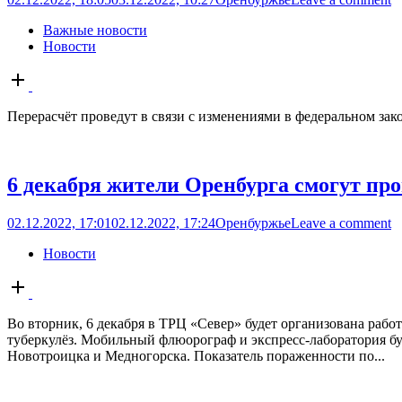
Важные новости
Новости
Open
post
Перерасчёт проведут в связи с изменениями в федеральном зак
6 декабря жители Оренбурга смогут пр
02.12.2022, 17:01
02.12.2022, 17:24
Оренбуржье
Leave a comment
Новости
Open
post
Во вторник, 6 декабря в ТРЦ «Север» будет организована раб
туберкулёз. Мобильный флюорограф и экспресс-лаборатория буду
Новотроицка и Медногорска. Показатель пораженности по...