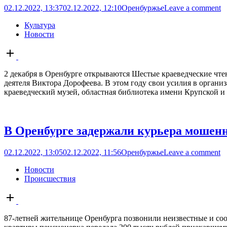
02.12.2022, 13:37
02.12.2022, 12:10
Оренбуржье
Leave a comment
Культура
Новости
Open
post
2 декабря в Оренбурге открываются Шестые краеведческие чте
деятеля Виктора Дорофеева. В этом году свои усилия в орган
краеведческий музей, областная библиотека имени Крупской и
В Оренбурге задержали курьера мошенн
02.12.2022, 13:05
02.12.2022, 11:56
Оренбуржье
Leave a comment
Новости
Происшествия
Open
post
87-летней жительнице Оренбурга позвонили неизвестные и соо