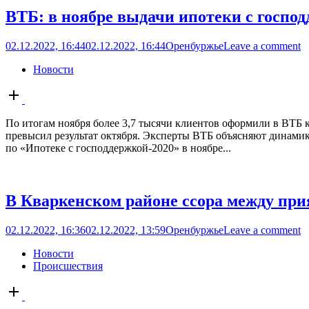
ВТБ: в ноябре выдачи ипотеки с госпо
02.12.2022, 16:44
02.12.2022, 16:44
Оренбуржье
Leave a comment
Новости
Open
post
По итогам ноября более 3,7 тысячи клиентов оформили в ВТБ 
превысил результат октября. Эксперты ВТБ объясняют динамик
по «Ипотеке с господдержкой-2020» в ноябре...
В Кваркенском районе ссора между при
02.12.2022, 16:36
02.12.2022, 13:59
Оренбуржье
Leave a comment
Новости
Происшествия
Open
post