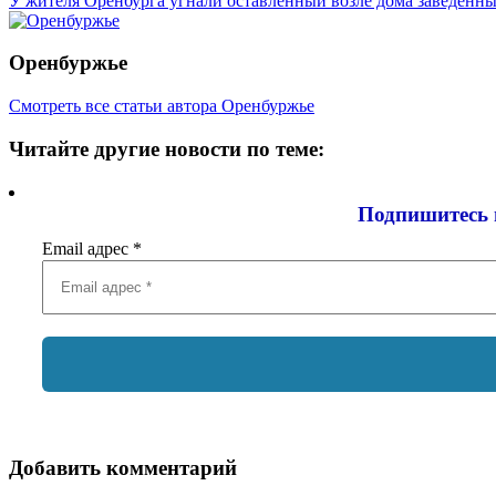
записям
У жителя Оренбурга угнали оставленный возле дома заведённ
Оренбуржье
Смотреть все статьи автора Оренбуржье
Читайте другие новости по теме:
Подпишитесь 
Email адрес
*
Добавить комментарий