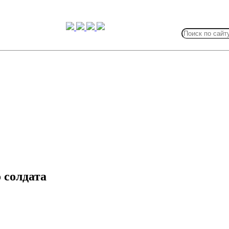
Search
for:
 солдата