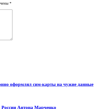
ечены
*
конно оформлял сим-карты на чужие данные
я России Антона Марченко