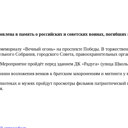
новлена в память о российских и советских воинах, погибших 
 к мемориалу «Вечный огонь» на проспекте Победы. В торжеств
льного Собрания, городского Совета, правоохранительных орган
 Мероприятие пройдёт перед зданием ДК «Радуга» (улица Школьна
монии возложения венков к братским захоронениям и митинги у 
иблиотеках и музеях пройдут просмотры фильмов патриотическо
я.