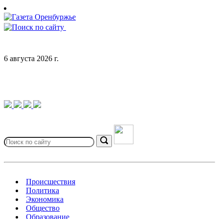
Skip
to
content
6 августа 2026 г.
Search
for:
Search
Происшествия
Политика
Экономика
Общество
Образование