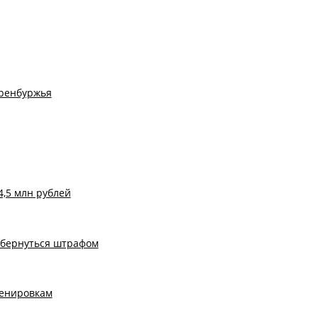
Оренбуржья
,5 млн рублей
обернуться штрафом
ренировкам