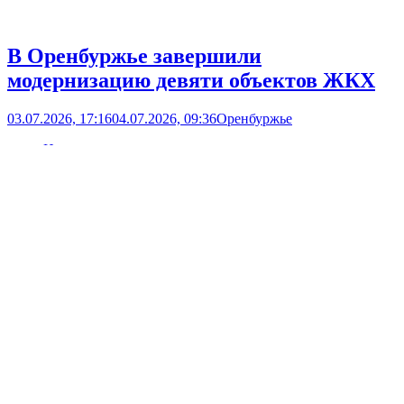
В Оренбуржье завершили
модернизацию девяти объектов ЖКХ
03.07.2026, 17:16
04.07.2026, 09:36
Оренбуржье
Новости
Новость дня
Open
post
В Оренбургской области завершены работы на девяти
объектах водо- и теплоснабжения. Ремонт выполнен в рамках
региональной программы модернизации ЖКХ. В Акбулаке
капитально отремонтировали 5,2 километра водопровода.
Благодаря этому качество водоснабжения улучшилось для 11
тысяч жителей. Также обновили сети в посёлке Светлом
Светлинского района (9,7 км) и Нойкинском сельсовете
Бугурусланского района (4,1 км). Работы провели...