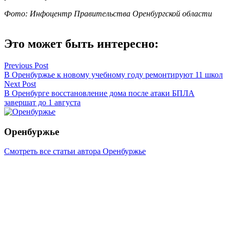
Фото: Инфоцентр Правительства Оренбургской области
Это может быть интересно:
Навигация
Previous Post
В Оренбуржье к новому учебному году ремонтируют 11 школ
по
Next Post
записям
В Оренбурге восстановление дома после атаки БПЛА
завершат до 1 августа
Оренбуржье
Смотреть все статьи автора Оренбуржье
Читайте другие новости по теме:
Подпишитесь на нашу рассылку и
получайте
самые интересные новости недели
Email адрес
*