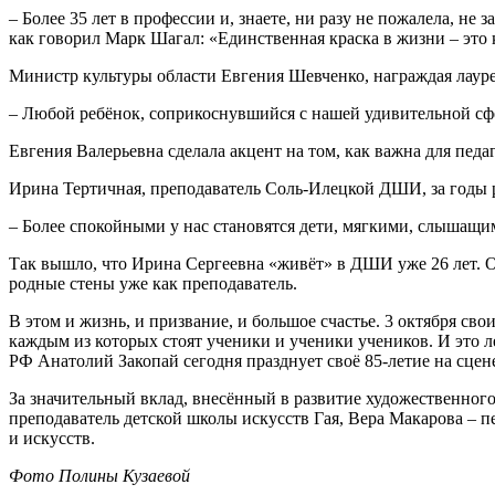
– Более 35 лет в профессии и, знаете, ни разу не пожалела, не
как говорил Марк Шагал: «Единственная краска в жизни – это
Министр культуры области Евгения Шевченко, награждая лауре
– Любой ребёнок, соприкоснувшийся с нашей удивительной сфе
Евгения Валерьевна сделала акцент на том, как важна для пед
Ирина Тертичная, преподаватель Соль-Илецкой ДШИ, за годы ра
– Более спокойными у нас становятся дети, мягкими, слышащи
Так вышло, что Ирина Сергеевна «живёт» в ДШИ уже 26 лет. Он
родные стены уже как преподаватель.
В этом и жизнь, и призвание, и большое счастье. 3 октября св
каждым из которых стоят ученики и ученики учеников. И это 
РФ Анатолий Закопай сегодня празднует своё 85-летие на сцен
За значительный вклад, внесённый в развитие художественног
преподаватель детской школы искусств Гая, Вера Макарова – 
и искусств.
Фото Полины Кузаевой