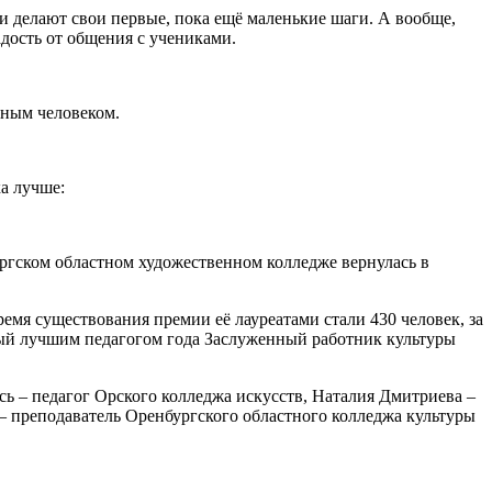
они делают свои первые, пока ещё маленькие шаги. А вообще,
дость от общения с учениками.
сным человеком.
а лучше:
ургском областном художественном колледже вернулась в
ремя существования премии её лауреатами стали 430 человек, за
нный лучшим педагогом года Заслуженный работник культуры
сь – педагог Орского колледжа искусств, Наталия Дмитриева –
 – преподаватель Оренбургского областного колледжа культуры