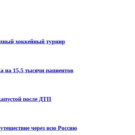
одный хоккейный турнир
 на 15,5 тысячи пациентов
капустой после ДТП
утешествие через всю Россию