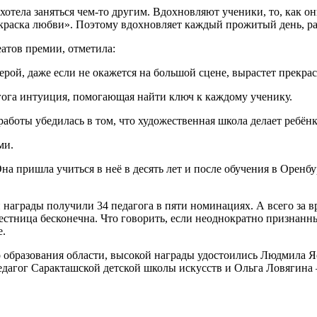
 захотела заняться чем-то другим. Вдохновляют ученики, то, как 
 краска любви». Поэтому вдохновляет каждый прожитый день, ра
атов премии, отметила:
рой, даже если не окажется на большой сцене, вырастет прекра
агога интуиция, помогающая найти ключ к каждому ученику.
боты убедилась в том, что художественная школа делает ребёнк
ми.
а пришла учиться в неё в десять лет и после обучения в Оренб
ои награды получили 34 педагога в пяти номинациях. А всего за в
лестница бесконечна. Что говорить, если неоднократно призна
е.
о образования области, высокой награды удостоились Людмила Я
педагог Саракташской детской школы искусств и Ольга Ловягина