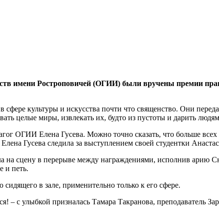
сств имени Ростроповичей (ОГИИ) были вручены премии прав
я в сфере культуры и искусства почти что священство. Они перед
вать целые миры, извлекать их, будто из пустоты и дарить людям
агог ОГИИ Елена Гусева. Можно точно сказать, что больше всех
 Елена Гусева следила за выступлением своей студентки Анастас
а на сцену в перерыве между награждениями, исполнив арию Снег
е и петь.
 сидящего в зале, применительно только к его сфере.
ться! – с улыбкой призналась Тамара Такранова, преподаватель З