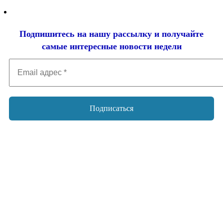
Подпишитесь на нашу рассылку и
получайте
самые интересные новости недели
Email
адрес
*
Добавить комментарий
Ваш адрес email не будет опубликован.
Обязательные поля
помечены
*
Комментарий
*