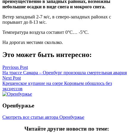
преимущественно в западных районах, возможны
небольшие осадки в виде снега и мокрого снега.
Ветер западный 2-7 м/с, в северо-западных районах с
порываит до 8-13 м/с.
Температура воздуха составит 0°C… -5°C.
На дорогах местами скользко.
Это может быть интересно:
Навигация
Previous Post
На трассе Самара – Оренбург произошла смертельная авария
по
Next Post
записям
Крещенское купание на озере Коровьем обошлось без
эксцессов
Оренбуржье
Смотреть все статьи автора Оренбуржье
Читайте другие новости по теме: