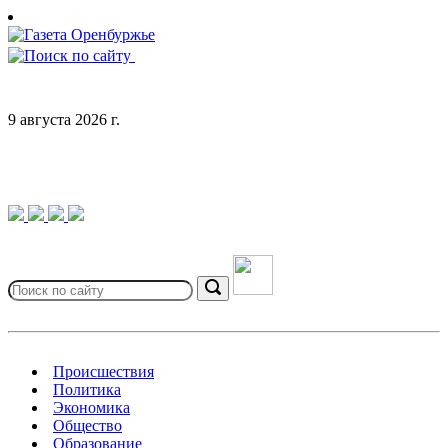
Skip
to
content
9 августа 2026 г.
Search
for:
Search
Происшествия
Политика
Экономика
Общество
Образование