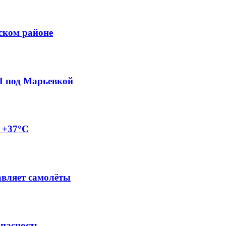
ском районе
П под Марьевкой
о +37°C
авляет самолёты
опасность