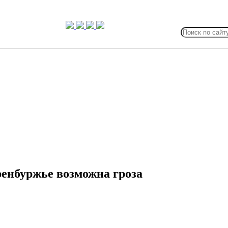
Search
for:
ренбуржье возможна гроза