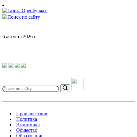
Skip
to
content
6 августа 2026 г.
Search
for:
Search
Происшествия
Политика
Экономика
Общество
Образование