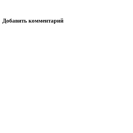
Добавить комментарий
Ваш адрес email не будет опубликован.
Обязательные поля
помечены
*
Комментарий
*
Имя
*
Email
*
Сайт