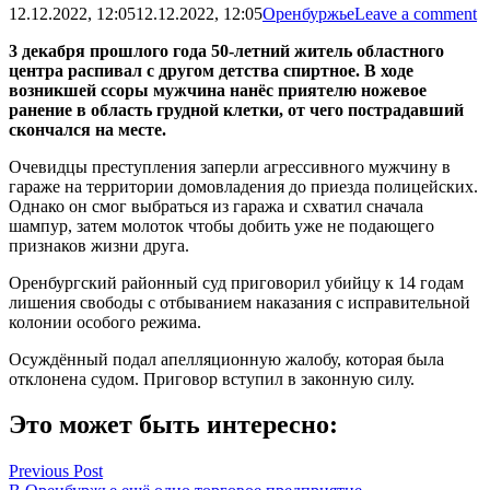
12.12.2022, 12:05
12.12.2022, 12:05
Оренбуржье
Leave a comment
3 декабря прошлого года 50-летний житель областного
центра распивал с другом детства спиртное. В ходе
возникшей ссоры мужчина нанёс приятелю ножевое
ранение в область грудной клетки, от чего пострадавший
скончался на месте.
Очевидцы преступления заперли агрессивного мужчину в
гараже на территории домовладения до приезда полицейских.
Однако он смог выбраться из гаража и схватил сначала
шампур, затем молоток чтобы добить уже не подающего
признаков жизни друга.
Оренбургский районный суд приговорил убийцу к 14 годам
лишения свободы с отбыванием наказания с исправительной
колонии особого режима.
Осуждённый подал апелляционную жалобу, которая была
отклонена судом. Приговор вступил в законную силу.
Это может быть интересно:
Навигация
Previous Post