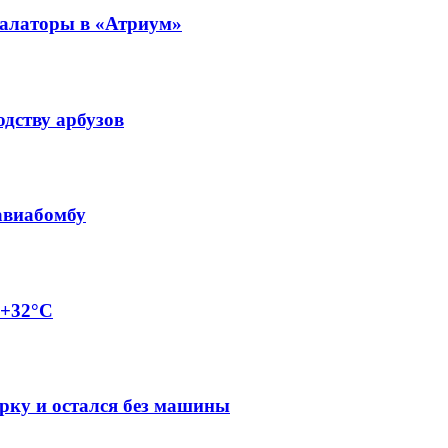
калаторы в «Атриум»
одству арбузов
авиабомбу
 +32°C
арку и остался без машины