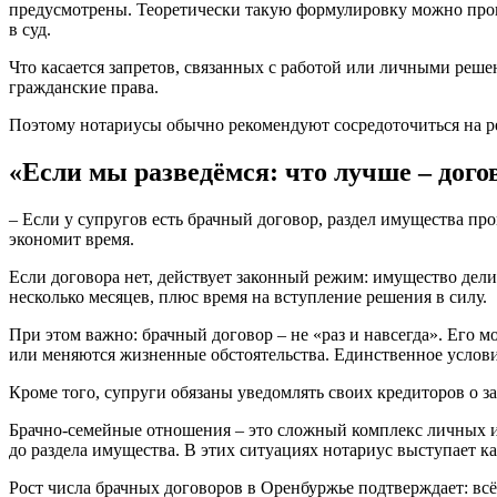
предусмотрены. Теоретически такую формулировку можно пропис
в суд.
Что касается запретов, связанных с работой или личными реше
гражданские права.
Поэтому нотариусы обычно рекомендуют сосредоточиться на 
«Если мы разведёмся: что лучше – дого
– Если у супругов есть брачный договор, раздел имущества про
экономит время.
Если договора нет, действует законный режим: имущество делит
несколько месяцев, плюс время на вступление решения в силу.
При этом важно: брачный договор – не «раз и навсегда». Его 
или меняются жизненные обстоятельства. Единственное услови
Кроме того, супруги обязаны уведомлять своих кредиторов о з
Брачно-семейные отношения – это сложный комплекс личных и
до раздела имущества. В этих ситуациях нотариус выступает 
Рост числа брачных договоров в Оренбуржье подтверждает: вс