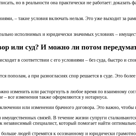
ать, но в реальности она практически не работает: доказать ф
ниями, – такие условия включать нельзя. Это уже выходит за р
реально исполнимых и юридически значимых условиях – имущес
вор или суд? И можно ли потом передума
исходит в соответствии с его условиями – без суда, быстро и с
ся пополам, а при разногласиях спор решается в суде. Это боле
можно изменить или расторгнуть в любое время по взаимному сог
е – все изменения также оформляются у нотариуса.
аключении или изменении брачного договора. Это важно, чтобы 
 имущественных связей. В течение жизни супруги сталкиваютс
как независимый специалист, который помогает найти оптимальн
ё больше людей стремятся к осознанному и юридически грамотн