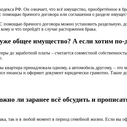
декса РФ. Он означает, что всё имущество, приобретённое в бра
с помощью брачного договора или соглашения о разделе имущест
 С помощью брачного договора можно установить раздельную, д
 кому и что перейдёт в случае расторжения брака.
 уже общее имущество? А если хотим по-
вартиры до заработной платы – считается совместной собственно
е.
бы квартира принадлежала одному, а автомобиль другому, – это 
 все нюансы и оформит документ юридически грамотно. Такие д
но ли заранее всё обсудить и прописать
ка, так и в любой момент в период семейной жизни. Если вы офо