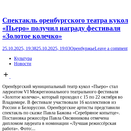
Спектакль оренбургского театра кукол
«Пьеро» получил награду фестиваля
«Золотое колечко»
25.10.2025, 19:38
25.10.2025, 19:03
Оренбуржье
Leave a comment
Культура
Новости
Open
post
Оренбургский муниципальный театр кукол «Пьеро» стал
лауреатом VI Межрегионального театрального фестиваля
«Золотое колечко», который проходил с 15 по 22 октября во
Владимире. В фестивале участвовали 16 коллективов из
России и Белоруссии. Оренбургские артисты представили
спектакль по сказке Павла Бажова «Серебряное копытце».
Постановка режиссёра Павла Овсянникова отмечена
дипломом лауреата в номинации «Лучшая режиссёрская
работа». Фото:...