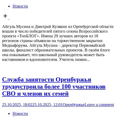
Новости
Open
post
Айгуль Мусина и Дмитрий Кузякин из Оренбургской области
вошли в число победителей пятого сезона Всероссийского
проекта «ТопБЛОГ». Имена 29 лучших авторов из 18
регионов страны объявили на торжественном закрытии
Медиафорума. Айгуль Мусина – директор Первомайской
школы, финалист образовательных проектов. В своём блоге
она показывает, что школьный руководитель может быть
наставником и вдохновителем. Учитель химии...
Служба занятости Оренбуржья
трудоустроила более 100 участников
СВО и членов их семей
25.10.2025, 18:02
25.10.2025, 12:01
Оренбуржье
Leave a comment
Новости