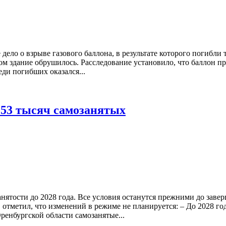
о о взрыве газового баллона, в результате которого погибли т
ном здание обрушилось. Расследование установило, что баллон 
ди погибших оказался...
153 тысяч самозанятых
тости до 2028 года. Все условия останутся прежними до заверш
тметил, что изменений в режиме не планируется: – До 2028 го
ренбургской области самозанятые...