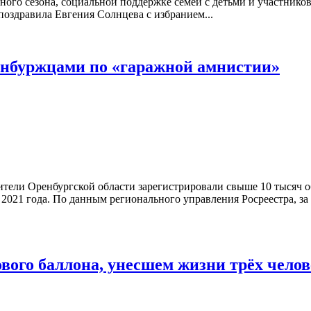
ного сезона, социальной поддержке семей с детьми и участнико
оздравила Евгения Солнцева с избранием...
енбуржцами по «гаражной амнистии»
жители Оренбургской области зарегистрировали свыше 10 тыся
я 2021 года. По данным регионального управления Росреестра, з
ового баллона, унесшем жизни трёх чело