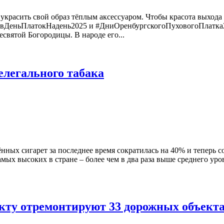
красить свой образ тёплым аксессуаром. Чтобы красота выхода 
овДеньПлатокНадень2025 и #ДниОренбургскогоПуховогоПлатка20
святой Богородицы. В народе его...
елегального табака
нных сигарет за последнее время сократилась на 40% и теперь с
мых высоких в стране – более чем в два раза выше среднего уров
екту отремонтируют 33 дорожных объект