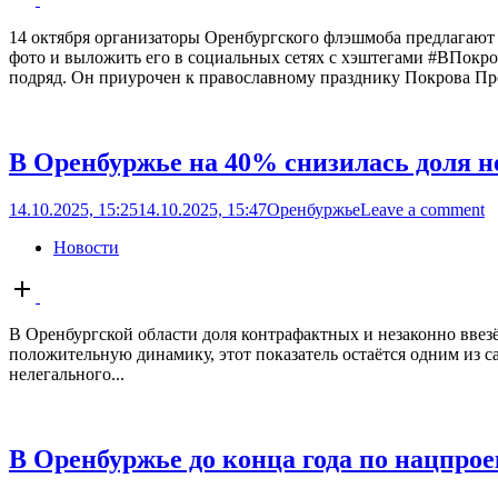
post
14 октября организаторы Оренбургского флэшмоба предлагают у
фото и выложить его в социальных сетях с хэштегами #ВПокр
подряд. Он приурочен к православному празднику Покрова Пре
В Оренбуржье на 40% снизилась доля н
14.10.2025, 15:25
14.10.2025, 15:47
Оренбуржье
Leave a comment
Новости
Open
post
В Оренбургской области доля контрафактных и незаконно ввезё
положительную динамику, этот показатель остаётся одним из са
нелегального...
В Оренбуржье до конца года по нацпро