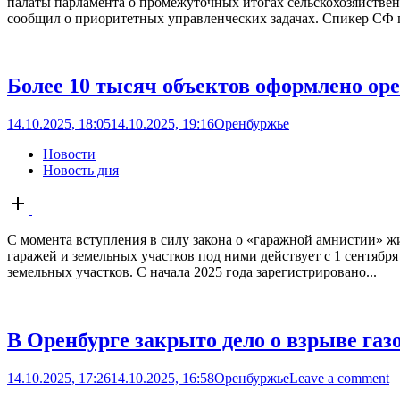
палаты парламента о промежуточных итогах сельскохозяйствен
сообщил о приоритетных управленческих задачах. Спикер СФ п
Более 10 тысяч объектов оформлено ор
14.10.2025, 18:05
14.10.2025, 19:16
Оренбуржье
Новости
Новость дня
Open
post
С момента вступления в силу закона о «гаражной амнистии» 
гаражей и земельных участков под ними действует с 1 сентябр
земельных участков. С начала 2025 года зарегистрировано...
В Оренбурге закрыто дело о взрыве газ
14.10.2025, 17:26
14.10.2025, 16:58
Оренбуржье
Leave a comment