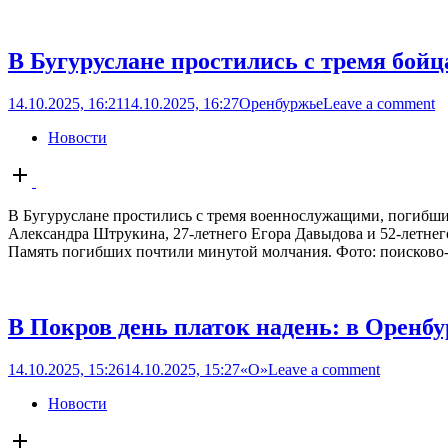
В Бугуруслане простились с тремя бой
14.10.2025, 16:21
14.10.2025, 16:27
Оренбуржье
Leave a comment
Новости
Open
post
В Бугуруслане простились с тремя военнослужащими, погибши
Александра Штрукина, 27-летнего Егора Давыдова и 52-летнег
Память погибших почтили минутой молчания. Фото: поисково-
В Покров день платок надень: в Оренб
14.10.2025, 15:26
14.10.2025, 15:27
«О»
Leave a comment
Новости
Open