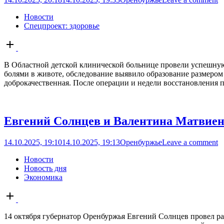
Новости
Спецпроект: здоровье
Open
post
В Областной детской клинической больнице провели успешную
болями в животе, обследование выявило образование размером 
доброкачественная. После операции и недели восстановления 
Евгений Солнцев и Валентина Матвиен
14.10.2025, 19:10
14.10.2025, 19:13
Оренбуржье
Leave a comment
Новости
Новость дня
Экономика
Open
post
14 октября губернатор Оренбуржья Евгений Солнцев провел р