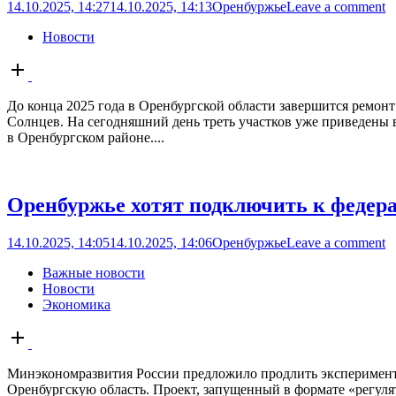
14.10.2025, 14:27
14.10.2025, 14:13
Оренбуржье
Leave a comment
Новости
Open
post
До конца 2025 года в Оренбургской области завершится ремон
Солнцев. На сегодняшний день треть участков уже приведены в
в Оренбургском районе....
Оренбуржье хотят подключить к федера
14.10.2025, 14:05
14.10.2025, 14:06
Оренбуржье
Leave a comment
Важные новости
Новости
Экономика
Open
post
Минэкономразвития России предложило продлить эксперимент 
Оренбургскую область. Проект, запущенный в формате «регуля