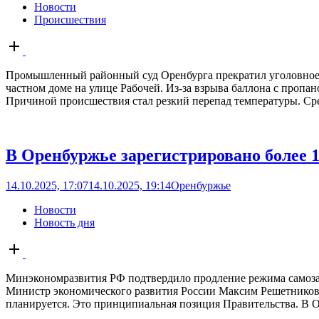
Новости
Происшествия
Open
post
Промышленный районный суд Оренбурга прекратил уголовное дел
частном доме на улице Рабочей. Из-за взрыва баллона с пропа
Причиной происшествия стал резкий перепад температуры. Сре
В Оренбуржье зарегистрировано более 
14.10.2025, 17:07
14.10.2025, 19:14
Оренбуржье
Новости
Новость дня
Open
post
Минэкономразвития РФ подтвердило продление режима самозаня
Министр экономического развития России Максим Решетников о
планируется. Это принципиальная позиция Правительства. В О