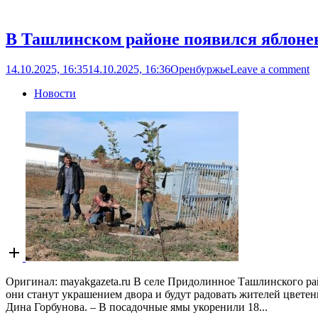
В Ташлинском районе появился яблонев
14.10.2025, 16:35
14.10.2025, 16:36
Оренбуржье
Leave a comment
Новости
Open
post
Оригинал: mayakgazeta.ru В селе Придолинное Ташлинского ра
они станут украшением двора и будут радовать жителей цветен
Дина Горбунова. – В посадочные ямы укоренили 18...