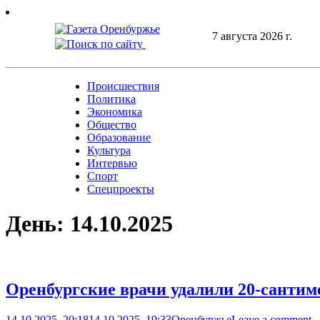
Skip
to
7 августа 2026 г.
content
Происшествия
Политика
Экономика
Общество
Образование
Культура
Интервью
Спорт
Спецпроекты
День:
14.10.2025
Оренбургские врачи удалили 20-сантиме
14.10.2025, 20:18
14.10.2025, 19:33
Оренбуржье
Leave a comment