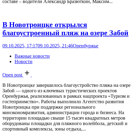
составе – водители Александр Бразюткин, Максим...
В Новотроицке открылся
благоустроенный пляж на озере Забой
09.10.2025, 17:17
09.10.2025, 21:46
Оренбуржье
Важные новости
Новости
Open post
В Новотроицке завершилось благоустройство пляжа на озере
Забой — одного из ключевых туристических проектов
Оренбуржья, реализованных в рамках нацпроекта «Туризм и
гостеприимство». Работы выполнило Агентство развития
Новотроицка при поддержке регионального
минэкономразвития, администрации города и бизнеса. На
территории площадью свыше 15 тысяч квадратных метров
оборудованы площадки для пляжного волейбола, детский и
спортивный комплексы, зоны отдыха,...