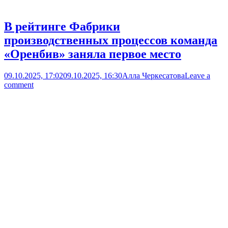
В рейтинге Фабрики
производственных процессов команда
«Оренбив» заняла первое место
09.10.2025, 17:02
09.10.2025, 16:30
Алла Черкесатова
Leave a
comment
Новости
Open post
С этого года в федеральном проекте «Производительность
труда» участвует ООО «Оренбив». Предприятие
оптимизирует процесс производства бескостной говядины.
Для освоения бережливых технологий рабочая группа
компании прошла тренинг на Фабрике производственных
процессов под руководством сертифицированных тренеров
Регионального центра компетенций. В формате деловой игры,
на примере сборки узла «Регулятор давления газа», участники
выполняли задание – собрать определённое...