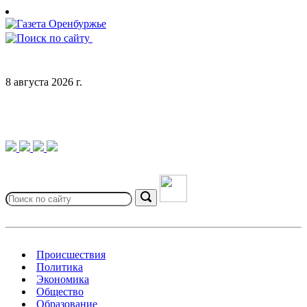
Skip
to
content
8 августа 2026 г.
Search
for:
Search
Происшествия
Политика
Экономика
Общество
Образование