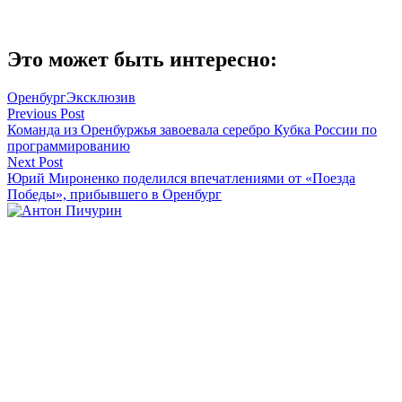
Это может быть интересно:
Оренбург
Эксклюзив
Навигация
Previous Post
Команда из Оренбуржья завоевала серебро Кубка России по
по
программированию
записям
Next Post
Юрий Мироненко поделился впечатлениями от «Поезда
Победы», прибывшего в Оренбург
Антон Пичурин
Смотреть все статьи автора Антон Пичурин
Читайте другие новости по теме:
Подпишитесь на нашу рассылку и
получайте