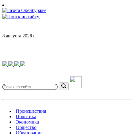
Skip
to
content
8 августа 2026 г.
Search
for:
Search
Происшествия
Политика
Экономика
Общество
Образование