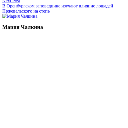
Next Post
записям
В Оренбургском заповеднике изучают влияние лошадей
Пржевальского на степь
Мария Чалкина
Смотреть все статьи автора Мария Чалкина
Читайте другие новости по теме:
Подпишитесь на нашу рассылку и
получайте
самые интересные новости недели
Email адрес
*