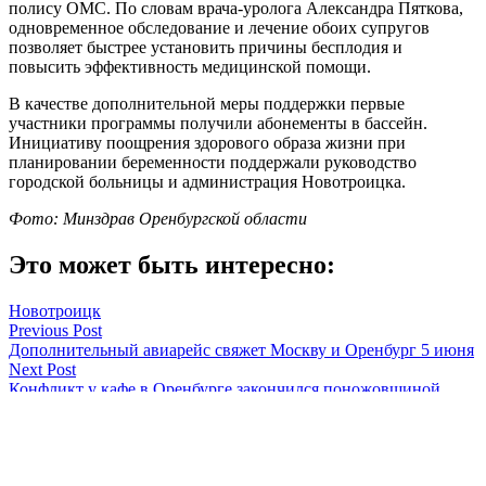
полису ОМС. По словам врача-уролога Александра Пяткова,
одновременное обследование и лечение обоих супругов
позволяет быстрее установить причины бесплодия и
повысить эффективность медицинской помощи.
В качестве дополнительной меры поддержки первые
участники программы получили абонементы в бассейн.
Инициативу поощрения здорового образа жизни при
планировании беременности поддержали руководство
городской больницы и администрация Новотроицка.
Фото: Минздрав Оренбургской области
Это может быть интересно:
Новотроицк
Навигация
Previous Post
Дополнительный авиарейс свяжет Москву и Оренбург 5 июня
по
Next Post
записям
Конфликт у кафе в Оренбурге закончился поножовщиной
Мария Чалкина