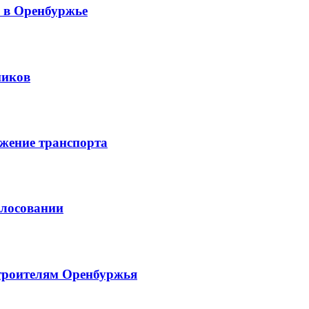
й в Оренбуржье
ников
жение транспорта
олосовании
троителям Оренбуржья