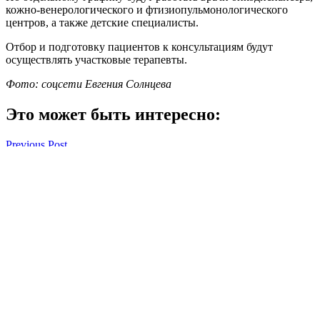
кожно-венерологического и фтизиопульмонологического
центров, а также детские специалисты.
Отбор и подготовку пациентов к консультациям будут
осуществлять участковые терапевты.
Фото: соцсети Евгения Солнцева
Это может быть интересно:
Навигация
Previous Post
В Бугуруслане пьяный мужчина упал с балкона второго этажа
по
Next Post
записям
В Беляевском районе погиб 78-летний водитель
Оренбуржье
Смотреть все статьи автора Оренбуржье
Читайте другие новости по теме: