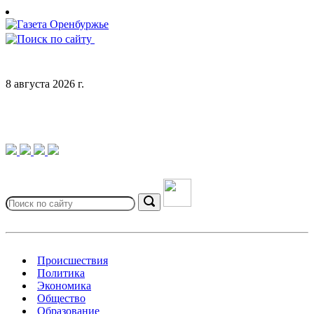
Skip
to
content
8 августа 2026 г.
Search
for:
Search
Происшествия
Политика
Экономика
Общество
Образование