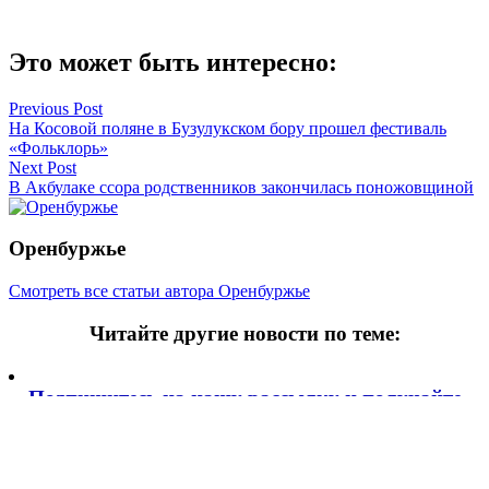
Это может быть интересно:
Навигация
Previous Post
На Косовой поляне в Бузулукском бору прошел фестиваль
по
«Фольклорь»
записям
Next Post
В Акбулаке ссора родственников закончилась поножовщиной
Оренбуржье
Смотреть все статьи автора Оренбуржье
Читайте другие новости по теме:
Подпишитесь на нашу рассылку и
получайте
самые интересные новости недели
Email адрес
*