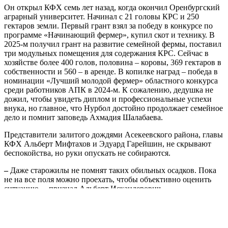
Он открыл КФХ семь лет назад, когда окончил Оренбургский
аграрный университет. Начинал с 21 головы КРС и 250
гектаров земли. Первый грант взял за победу в конкурсе по
программе «Начинающий фермер», купил скот и технику. В
2025-м получил грант на развитие семейной фермы, поставил
три модульных помещения для содержания КРС. Сейчас в
хозяйстве более 400 голов, половина – коровы, 369 гектаров в
собственности и 560 – в аренде. В копилке наград – победа в
номинации «Лучший молодой фермер» областного конкурса
среди работников АПК в 2024-м. К сожалению, дедушка не
дожил, чтобы увидеть диплом и профессиональные успехи
внука, но главное, что Нурбол достойно продолжает семейное
дело и помнит заповедь Ахмадия Шалабаева.
Представители залитого дождями Асекеевского района, главы
КФХ Альберт Мифтахов и Эдуард Гарейшин, не скрывают
беспокойства, но руки опускать не собираются.
–
Даже старожилы не помнят таких обильных осадков. Пока
не на все поля можно проехать, чтобы объективно оценить
ситуацию,
–
признал Альберт Искандерович.
– Пусть на пользу дожди пойдут, всё будет хорошо, ждём
устойчивой солнечной погоды. До уборки озимых, она у нас
обычно начинается с 17 июля, время есть, – добавил Эдуард