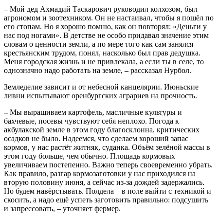
–
Мой дед Ахмадий Таскарович руководил колхозом, был
агрономом и зоотехником. Он не настаивал, чтобы я пошёл по
его стопам. Но я хорошо помню, как он повторял: «Деньги у
нас под ногами». В детстве не особо придавал значение этим
словам о ценности земли, а по мере того как сам занялся
крестьянским трудом, понял, насколько был прав дедушка.
Меня городская жизнь и не привлекала, а если ты в селе, то
однозначно надо работать на земле,
–
рассказал Нурбол.
Земледелие зависит и от небесной канцелярии. Июньские
ливни испытывают оренбургских аграриев на прочность.
–
Мы выращиваем картофель, масличные культуры и
бахчевые, посевы чувствуют себя неплохо. Погода к
акбулакской земле в этом году благосклонна, критических
осадков не было. Надеемся, что сделаем хороший запас
кормов, у нас растёт житняк, суданка. Объём зелёной массы в
этом году больше, чем обычно. Площадь кормовых
увеличиваем постепенно. Важно теперь своевременно убрать.
Как правило, разгар кормозаготовки у нас приходился на
вторую половину июня, а сейчас из-за дождей задержались.
Но будем навёрстывать. Полдела – в поле выйти с техникой и
скосить, а надо ещё успеть заготовить правильно: подсушить
и запрессовать, – уточняет фермер.