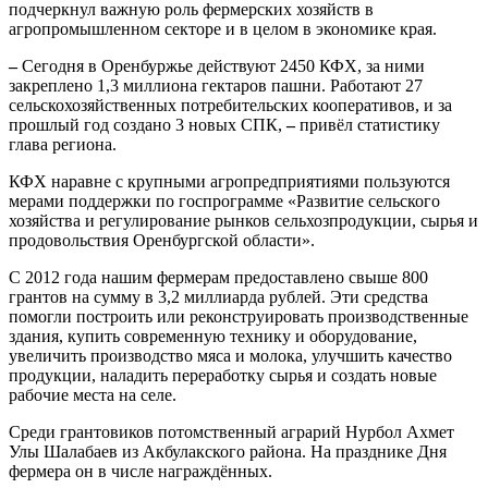
подчеркнул важную роль фермерских хозяйств в
агропромышленном секторе и в целом в экономике края.
–
Сегодня в Оренбуржье действуют 2450 КФХ, за ними
закреплено 1,3 миллиона гектаров пашни. Работают 27
сельскохозяйственных потребительских кооперативов, и за
прошлый год создано 3 новых СПК,
–
привёл статистику
глава региона.
КФХ наравне с крупными агропредприятиями пользуются
мерами поддержки по госпрограмме «Развитие сельского
хозяйства и регулирование рынков сельхозпродукции, сырья и
продовольствия Оренбургской области».
С 2012 года нашим фермерам предоставлено свыше 800
грантов на сумму в 3,2 миллиарда рублей. Эти средства
помогли построить или реконструировать производственные
здания, купить современную технику и оборудование,
увеличить производство мяса и молока, улучшить качество
продукции, наладить переработку сырья и создать новые
рабочие места на селе.
Среди грантовиков потомственный аграрий Нурбол Ахмет
Улы Шалабаев из Акбулакского района. На празднике Дня
фермера он в числе награждённых.