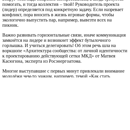
помогать, и тогда коллектив – твой! Руководитель проекта
(лидер) определяется под конкретную задачу. Если назревает
конфликт, пора вносить в жизнь игровые формы, чтобы
экологично выпустить пар, например, вывезти всех на
пикник.
Важно развивать горизонтальные связи, иначе коммуникация
замкнётся на лидере и возникнет эффект бутылочного
горлышка. И учиться делегировать! Об этом речь шла на
воркшопе «Архитектура сообщества: от личной идентичности
к проектированию действующей сетки МКД» от Матвея
Касюгина, эксперта из Росэнергоатома.
Многие выступавшие с первых минут привлекали внимание
молодёжи чем-то эдаким, например, темой «Как стать
ненужным» или упражнением «Стояние на голове».
Молодёжь охотно откликается на любой движ, включается в
обсуждение. Тем более что вопросы актуальные, например,
что зажигает участников, а что превращает инициативу в
формальность и гонку за показателями?
Эксперт предлагает формат «Помощь за ужином», когда
члены коллектива в неформальной обстановке делятся
личными проблемами и находят помощь от своих же коллег.