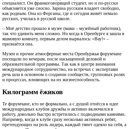
специалист. Он франкоговорящий студент, но и по-русски
объясняется уже сносно. Зарина русским владеет свободно,
как родным. Она из Ферганы, где и сегодня живёт немало
русских, училась в русской школе.
– Моё детство прошло в музее (мама – музейный работник),
так что удивить меня сложно. Но когда в Оренбурге я зашла в
яшмовую комнату, первым делом вырвалось: «Вау!» –
признаётся она.
Музеи и прочие атмосферные места Оренбуржья форумчане
посещали по вечерам, после насыщенной деловой и
образовательной программы. Так как в центре внимания
международное сотрудничество, на встречах с экспертами
речь шла в основном о создании сообществ, групповых ролях
и процессах, влияющих на их жизнеспособность.
Килограмм ёжиков
Те форумчане, кто не формально, а с душой отнёсся к идее
международных клубов дружбы и активно включился в
работу, довольно быстро встретились с подводными камнями.
Например, когда в клубе сразу несколько активных ребят,
претендующих на роль лидера, каждый тянет одеяло на себя, а