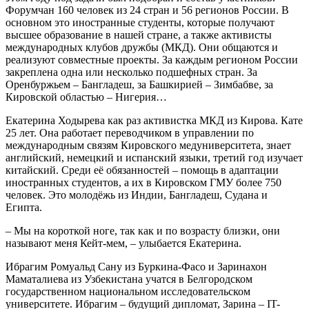
Форумчан 160 человек из 24 стран и 56 регионов России. В
основном это иностранные студенты, которые получают
высшее образование в нашей стране, а также активисты
международных клубов дружбы (МКД). Они общаются и
реализуют совместные проекты. За каждым регионом России
закреплена одна или несколько подшефных стран. За
Оренбуржьем – Бангладеш, за Башкирией – Зимбабве, за
Кировской областью – Нигерия…
Екатерина Ходырева как раз активистка МКД из Кирова. Кате
25 лет. Она работает переводчиком в управлении по
международным связям Кировского медуниверситета, знает
английский, немецкий и испанский языки, третий год изучает
китайский. Среди её обязанностей – помощь в адаптации
иностранных студентов, а их в Кировском ГМУ более 750
человек. Это молодёжь из Индии, Бангладеш, Судана и
Египта.
– Мы на короткой ноге, так как и по возрасту близки, они
называют меня Кейт-мем, – улыбается Екатерина.
Ибрагим Ромуальд Сану из Буркина-Фасо и Заринахон
Маматалиева из Узбекистана учатся в Белгородском
государственном национальном исследовательском
университете. Ибрагим – будущий дипломат, Зарина – IT-