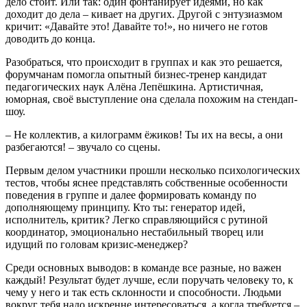
дело стоит. Или так: один фонтанирует идеями, но как
доходит до дела – кивает на других. Другой с энтузиазмом
кричит: «Давайте это! Давайте то!», но ничего не готов
доводить до конца.
Разобраться, что происходит в группах и как это решается,
форумчанам помогла опытный бизнес-тренер кандидат
педагогических наук Алёна Лепёшкина. Артистичная,
юморная, своё выступление она сделала похожим на стендап-
шоу.
– Не коллектив, а килограмм ёжиков! Ты их на весы, а они
разбегаются! – звучало со сцены.
Первым делом участники прошли несколько психологических
тестов, чтобы яснее представлять собственные особенности
поведения в группе и далее формировать команду по
дополняющему принципу. Кто ты: генератор идей,
исполнитель, критик? Легко справляющийся с рутиной
координатор, эмоционально нестабильный творец или
идущий по головам кризис-менеджер?
Среди основных выводов: в команде все разные, но важен
каждый! Результат будет лучше, если поручать человеку то, к
чему у него и так есть склонности и способности. Людьми
вокруг тебя надо искренне интересоваться, а когда требуется –