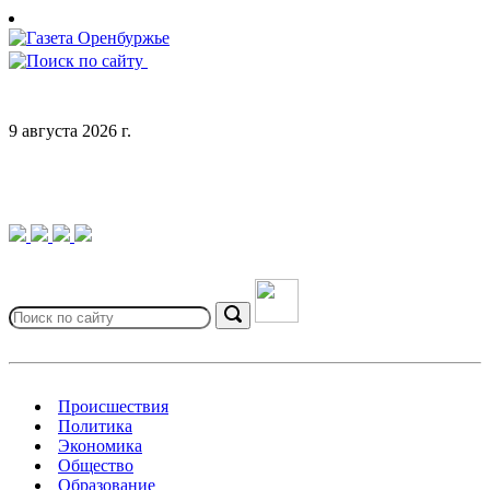
Skip
to
content
9 августа 2026 г.
Search
for:
Search
Происшествия
Политика
Экономика
Общество
Образование