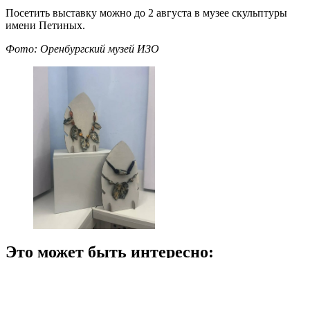
Посетить выставку можно до 2 августа в музее скульптуры
имени Петиных.
Фото: Оренбургский музей ИЗО
Это может быть интересно:
Оренбург
Навигация
Previous Post
Студенты оренбургских техникумов прошли интенсивную