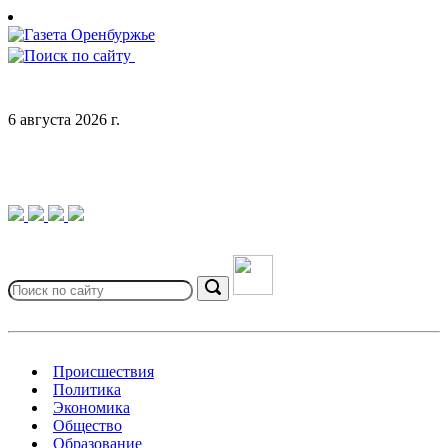
Skip
to
content
6 августа 2026 г.
Search
for:
Search
Происшествия
Политика
Экономика
Общество
Образование