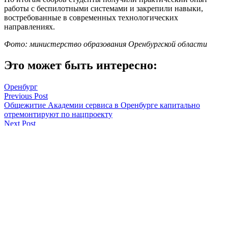
работы с беспилотными системами и закрепили навыки,
востребованные в современных технологических
направлениях.
Фото: министерство образования Оренбургской области
Это может быть интересно:
Оренбург
Навигация
Previous Post
Общежитие Академии сервиса в Оренбурге капитально
по
отремонтируют по нацпроекту
записям
Next Post
В Оренбурге открылась выставка керамики сербской
художницы Катицы Лишки
Мария Чалкина
Смотреть все статьи автора Мария Чалкина
Читайте другие новости по теме: