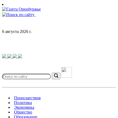
Skip
to
content
6 августа 2026 г.
Search
for:
Search
Происшествия
Политика
Экономика
Общество
Образование