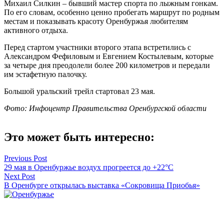
Михаил Силкин – бывший мастер спорта по лыжным гонкам.
По его словам, особенно ценно пробегать маршрут по родным
местам и показывать красоту Оренбуржья любителям
активного отдыха.
Перед стартом участники второго этапа встретились с
Александром Фефиловым и Евгением Костылевым, которые
за четыре дня преодолели более 200 километров и передали
им эстафетную палочку.
Большой уральский трейл стартовал 23 мая.
Фото: Инфоцентр Правительства Оренбургской области
Это может быть интересно:
Навигация
Previous Post
29 мая в Оренбуржье воздух прогреется до +22°C
по
Next Post
записям
В Оренбурге открылась выставка «Сокровища Приобья»
Оренбуржье