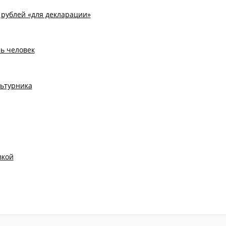
рублей «для декларации»
ь человек
льтурника
вкой