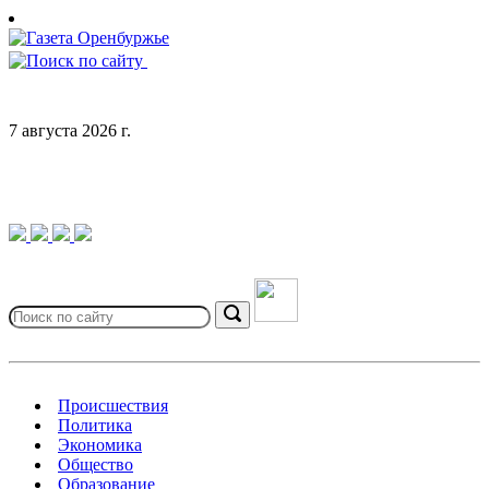
Skip
to
content
7 августа 2026 г.
Search
for:
Search
Происшествия
Политика
Экономика
Общество
Образование