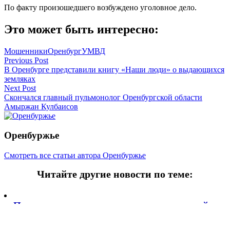
По факту произошедшего возбуждено уголовное дело.
Это может быть интересно:
Мошенники
Оренбург
УМВД
Навигация
Previous Post
В Оренбурге представили книгу «Наши люди» о выдающихся
по
земляках
записям
Next Post
Скончался главный пульмонолог Оренбургской области
Амыржан Кулбаисов
Оренбуржье
Смотреть все статьи автора Оренбуржье
Читайте другие новости по теме:
Подпишитесь на нашу рассылку и
получайте
самые интересные новости недели