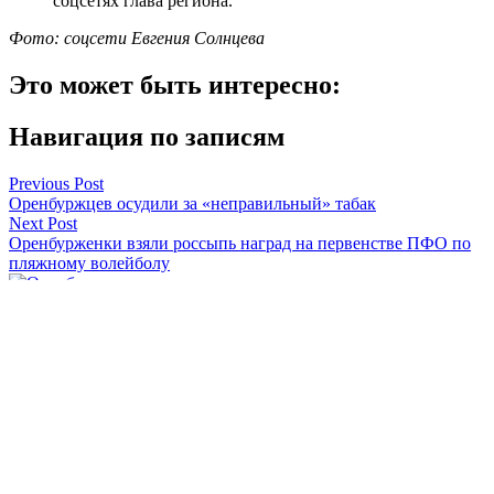
соцсетях глава региона.
Фото: соцсети Евгения Солнцева
Это может быть интересно:
Навигация по записям
Previous Post
Оренбуржцев осудили за «неправильный» табак
Next Post
Оренбурженки взяли россыпь наград на первенстве ПФО по
пляжному волейболу
Оренбуржье
Смотреть все статьи автора Оренбуржье
Читайте другие новости по теме:
Подпишитесь на нашу рассылку и
получайте