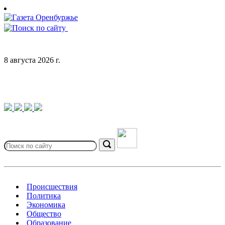
Skip
to
content
8 августа 2026 г.
Search
for:
Search
Происшествия
Политика
Экономика
Общество
Образование