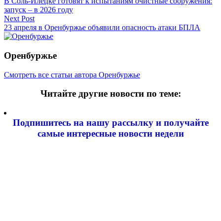
В Соль-Илецке готовят к испытаниям очистные сооружения:
по
запуск – в 2026 году
записям
Next Post
23 апреля в Оренбуржье объявили опасность атаки БПЛА
Оренбуржье
Смотреть все статьи автора Оренбуржье
Читайте другие новости по теме:
Подпишитесь на нашу рассылку и
получайте
самые интересные новости недели
Email адрес
*