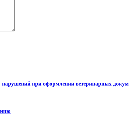
0 нарушений при оформлении ветеринарных докум
онию