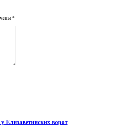
ечены
*
 у Елизаветинских ворот