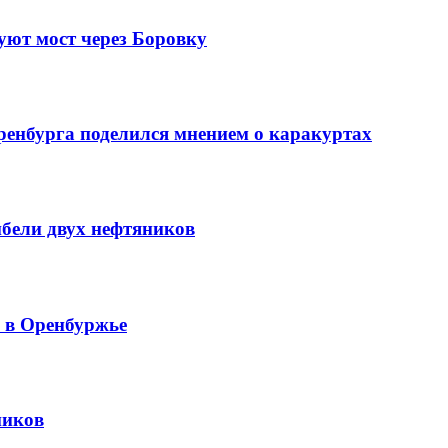
уют мост через Боровку
ренбурга поделился мнением о каракуртах
ибели двух нефтяников
й в Оренбуржье
ников