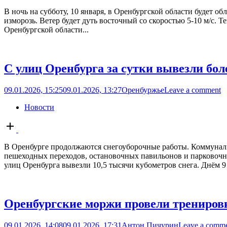
В ночь на субботу, 10 января, в Оренбургской области будет 
изморозь. Ветер будет дуть восточный со скоростью 5-10 м/с.
Оренбургской области...
С улиц Оренбурга за сутки вывезли бол
09.01.2026, 15:25
09.01.2026, 13:27
Оренбуржье
Leave a comment
Новости
Open
post
В Оренбурге продолжаются снегоуборочные работы. Коммунальн
пешеходных переходов, остановочных павильонов и парковочны
улиц Оренбурга вывезли 10,5 тысячи кубометров снега. Днём 9 
Оренбургские моржи провели трениров
09.01.2026, 14:08
09.01.2026, 17:31
Антон Пичурин
Leave a comm