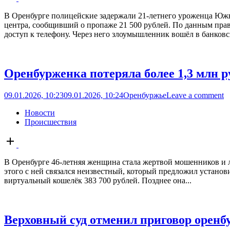
post
В Оренбурге полицейские задержали 21-летнего уроженца Южн
центра, сообщивший о пропаже 21 500 рублей. По данным прав
доступ к телефону. Через него злоумышленник вошёл в банковс
Оренбурженка потеряла более 1,3 млн р
09.01.2026, 10:23
09.01.2026, 10:24
Оренбуржье
Leave a comment
Новости
Происшествия
Open
post
В Оренбурге 46-летняя женщина стала жертвой мошенников и л
этого с ней связался неизвестный, который предложил устано
виртуальный кошелёк 383 700 рублей. Позднее она...
Верховный суд отменил приговор оренбу