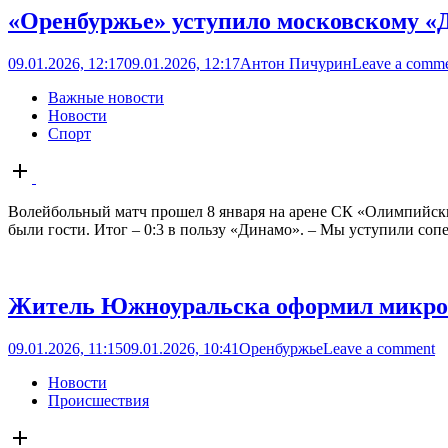
«Оренбуржье» уступило московскому «
09.01.2026, 12:17
09.01.2026, 12:17
Антон Пичурин
Leave a comm
Важные новости
Новости
Спорт
Open
post
Волейбольный матч прошел 8 января на арене СК «Олимпийский
были гости. Итог – 0:3 в пользу «Динамо». – Мы уступили сопе
Житель Южноуральска оформил микроз
09.01.2026, 11:15
09.01.2026, 10:41
Оренбуржье
Leave a comment
Новости
Происшествия
Open