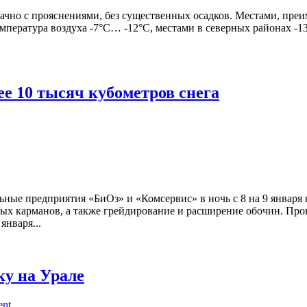
облачно с прояснениями, без существенных осадков. Местами, пр
 Температура воздуха -7°C… -12°C, местами в северных районах 
ее 10 тысяч кубометров снега
ые предприятия «БиОз» и «Комсервис» в ночь с 8 на 9 января 
х карманов, а также грейдирование и расширение обочин. Пров
января...
ку на Урале
ent