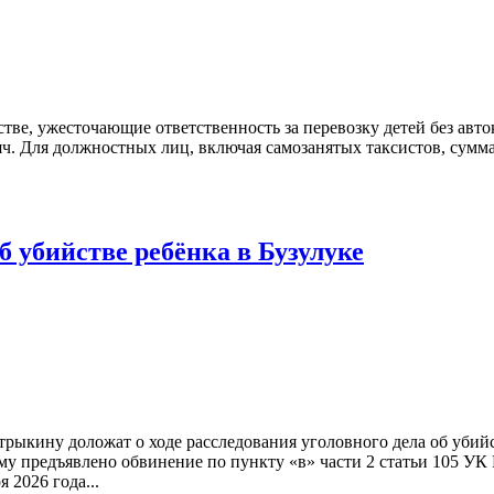
стве, ужесточающие ответственность за перевозку детей без авт
яч. Для должностных лиц, включая самозанятых таксистов, сумм
б убийстве ребёнка в Бузулуке
рыкину доложат о ходе расследования уголовного дела об убийс
му предъявлено обвинение по пункту «в» части 2 статьи 105 УК
 2026 года...