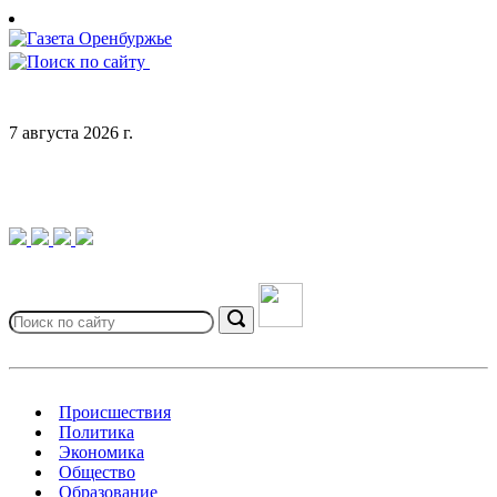
Skip
to
content
7 августа 2026 г.
Search
for:
Search
Происшествия
Политика
Экономика
Общество
Образование