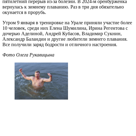
пятилетний перерыв из-за болезни. В 2024-м оренбурженка
вернулась к зимнему плаванию. Раз в три дня обязательно
окунается в прорубь.
Утром 9 января в тренировке на Урале приняли участие более
10 человек, среди них Елена Шумилина, Ирина Регентова с
дочерью Аделиной, Андрей Кубасов, Владимир Сукнин,
Александр Баландин и другие любители зимнего плавания.
Все получили заряд бодрости и отличного настроения.
Фото Олега Рукавицына
Это может быть интересно:
Оренбург
Навигация
Previous Post