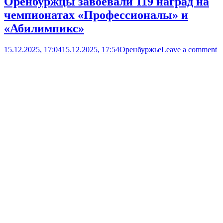
Оренбуржцы завоевали 119 наград на
чемпионатах «Профессионалы» и
«Абилимпикс»
15.12.2025, 17:04
15.12.2025, 17:54
Оренбуржье
Leave a comment
Новости
Новость дня
Образование
Open
post
....
Оренбургские инженеры запустили
первую отечественную линию по убою
свиней
15.12.2025, 16:27
15.12.2025, 16:50
Оренбуржье
Leave a comment