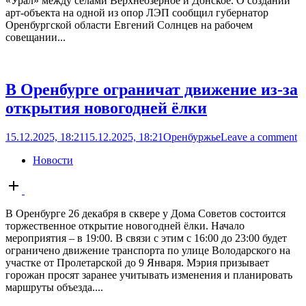
«Урал» между сёлами Верхнеозёрное и Донское. О создании
арт-объекта на одной из опор ЛЭП сообщил губернатор
Оренбургской области Евгений Солнцев на рабочем
совещании...
В Оренбурге ограничат движение из-за
открытия новогодней ёлки
15.12.2025, 18:21
15.12.2025, 18:21
Оренбуржье
Leave a comment
Новости
Open
post
В Оренбурге 26 декабря в сквере у Дома Советов состоится
торжественное открытие новогодней ёлки. Начало
мероприятия – в 19:00. В связи с этим с 16:00 до 23:00 будет
ограничено движение транспорта по улице Володарского на
участке от Пролетарской до 9 Января. Мэрия призывает
горожан просят заранее учитывать изменения и планировать
маршруты объезда....