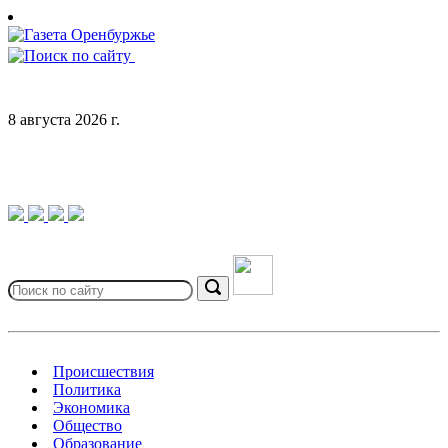
Skip
to
content
8 августа 2026 г.
Search
for:
Search
Происшествия
Политика
Экономика
Общество
Образование