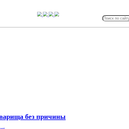
Search
for:
оварища без причины
ent