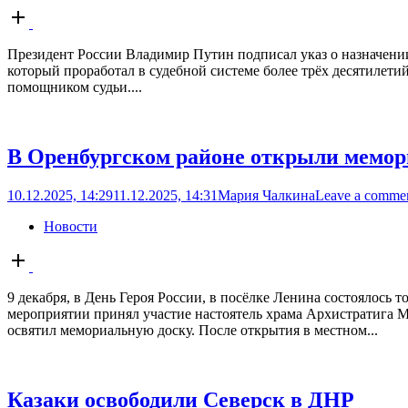
Open
post
Президент России Владимир Путин подписал указ о назначении
который проработал в судебной системе более трёх десятилетий 
помощником судьи....
В Оренбургском районе открыли мемор
10.12.2025, 14:29
11.12.2025, 14:31
Мария Чалкина
Leave a comme
Новости
Open
post
9 декабря, в День Героя России, в посёлке Ленина состоялось
мероприятии принял участие настоятель храма Архистратига
освятил мемориальную доску. После открытия в местном...
Казаки освободили Северск в ДНР