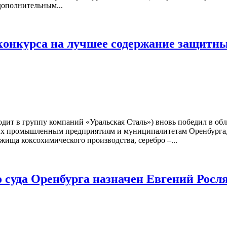
дополнительным...
конкурса на лучшее содержание защитны
одит в группу компаний «Уральская Сталь») вновь победил в об
их промышленным предприятиям и муниципалитетам Оренбурга, О
жища коксохимического производства, серебро –...
 суда Оренбурга назначен Евгений Росл