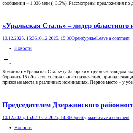
сообщении – 1,336 млн (+3,5%). Рассмотрены предложения по 
«Уральская Сталь» – лидер областного 
10.12.2025, 15:36
10.12.2025, 15:36
Оренбуржье
Leave a comment
Новости
Open
post
Комбинат «Уральская Сталь» (с Загорским трубным заводом вх
боролись 15 объектов специального назначения, принадлежащ
призовые места в различных номинациях. Первое место – у убе
Председателем Дзержинского районного
10.12.2025, 15:02
10.12.2025, 14:36
Оренбуржье
Leave a comment
Новости