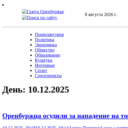
Skip
to
8 августа 2026 г.
content
Происшествия
Политика
Экономика
Общество
Образование
Культура
Интервью
Спорт
Спецпроекты
День:
10.12.2025
Оренбуржца осудили за нападение на т
10.12.2025, 20:18
10.12.2025, 19:14
Антон Пичурин
Leave a comm