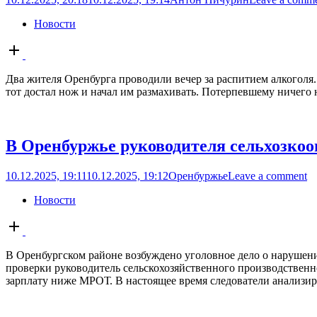
Новости
Open
post
Два жителя Оренбурга проводили вечер за распитием алкоголя. 
тот достал нож и начал им размахивать. Потерпевшему ничего не
В Оренбуржье руководителя сельхозко
10.12.2025, 19:11
10.12.2025, 19:12
Оренбуржье
Leave a comment
Новости
Open
post
В Оренбургском районе возбуждено уголовное дело о нарушени
проверки руководитель сельскохозяйственного производственно
зарплату ниже МРОТ. В настоящее время следователи анализи