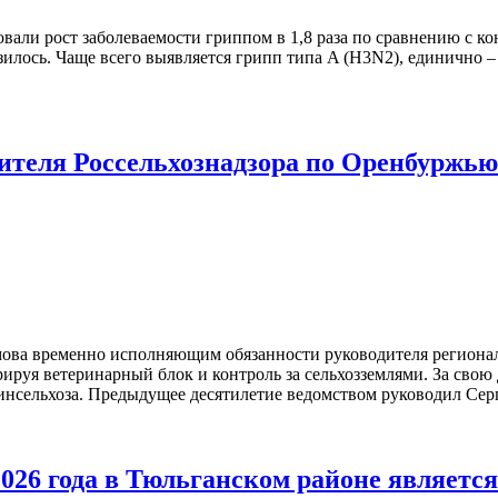
овали рост заболеваемости гриппом в 1,8 раза по сравнению с 
илось. Чаще всего выявляется грипп типа A (H3N2), единично 
ителя Россельхознадзора по Оренбуржью
ова временно исполняющим обязанности руководителя региональ
урируя ветеринарный блок и контроль за сельхозземлями. За сво
нсельхоза. Предыдущее десятилетие ведомством руководил Серге
2026 года в Тюльганском районе являет