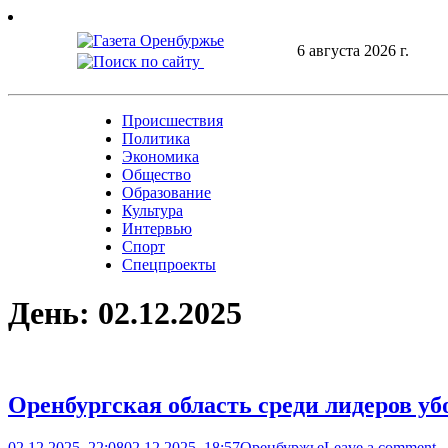
Skip
to
6 августа 2026 г.
content
Происшествия
Политика
Экономика
Общество
Образование
Культура
Интервью
Спорт
Спецпроекты
День:
02.12.2025
Оренбургская область среди лидеров у
02.12.2025, 22:08
02.12.2025, 18:57
Оренбуржье
Leave a comment