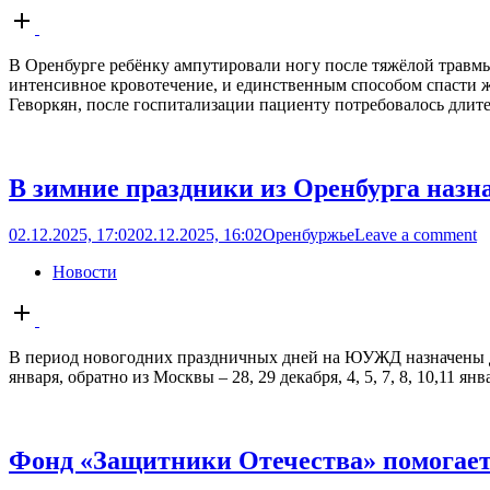
Open
post
В Оренбурге ребёнку ампутировали ногу после тяжёлой травмы
интенсивное кровотечение, и единственным способом спасти 
Геворкян, после госпитализации пациенту потребовалось длите
В зимние праздники из Оренбурга назн
02.12.2025, 17:02
02.12.2025, 16:02
Оренбуржье
Leave a comment
Новости
Open
post
В период новогодних праздничных дней на ЮУЖД назначены допо
января, обратно из Москвы – 28, 29 декабря, 4, 5, 7, 8, 10,11 я
Фонд «Защитники Отечества» помогает