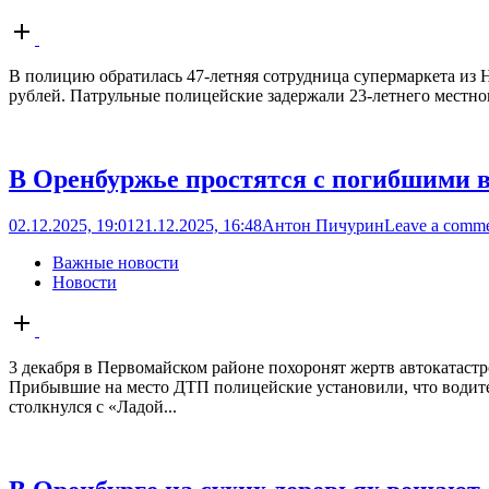
Open
post
В полицию обратилась 47-летняя сотрудница супермаркета из Н
рублей. Патрульные полицейские задержали 23-летнего местного
В Оренбуржье простятся с погибшими 
02.12.2025, 19:01
21.12.2025, 16:48
Антон Пичурин
Leave a comm
Важные новости
Новости
Open
post
3 декабря в Первомайском районе похоронят жертв автокатастр
Прибывшие на место ДТП полицейские установили, что водитель
столкнулся с «Ладой...