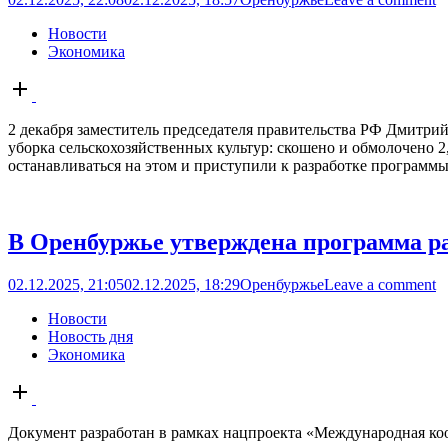
Новости
Экономика
Open
post
2 декабря заместитель председателя правительства РФ Дмитри
уборка сельскохозяйственных культур: скошено и обмолочено 2,
останавливаться на этом и приступили к разработке программы
В Оренбуржье утверждена программа раз
02.12.2025, 21:05
02.12.2025, 18:29
Оренбуржье
Leave a comment
Новости
Новость дня
Экономика
Open
post
Документ разработан в рамках нацпроекта «Международная коо