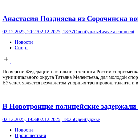
Анастасия Поздняева из Сорочинска в
02.12.2025, 20:27
02.12.2025, 18:37
Оренбуржье
Leave a comment
Новости
Спорт
Open
post
По версии Федерации настольного тенниса России спортсменка
муниципального округа Татьяна Мелентьева, для молодой спо
Её успех является результатом упорных тренировок, таланта и в
В Новотроицке полицейские задержали 
02.12.2025, 19:34
02.12.2025, 18:25
Оренбуржье
Новости
Происшествия