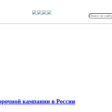
Search
for:
борочной кампании в России