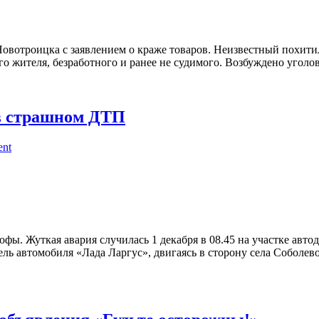
овотроицка с заявлением о краже товаров. Неизвестный похитил
 жителя, безработного и ранее не судимого. Возбуждено уголовн
в страшном ДТП
ent
офы. Жуткая авария случилась 1 декабря в 08.45 на участке авт
 автомобиля «Лада Ларгус», двигаясь в сторону села Соболево, 