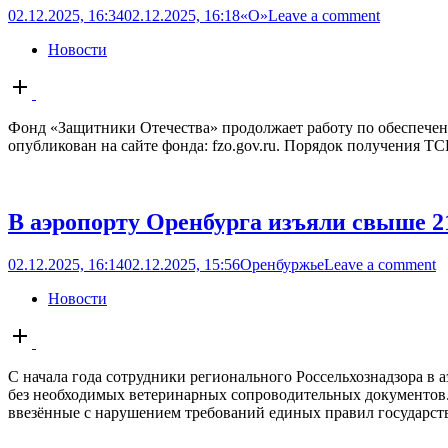
02.12.2025, 16:34
02.12.2025, 16:18
«О»
Leave a comment
Новости
Open
post
Фонд «Защитники Отечества» продолжает работу по обеспече
опубликован на сайте фонда: fzo.gov.ru. Порядок получения ТС
В аэропорту Оренбурга изъяли свыше 2
02.12.2025, 16:14
02.12.2025, 15:56
Оренбуржье
Leave a comment
Новости
Open
post
С начала года сотрудники регионального Россельхознадзора в
без необходимых ветеринарных сопроводительных документов. В
ввезённые с нарушением требований единых правил государстве