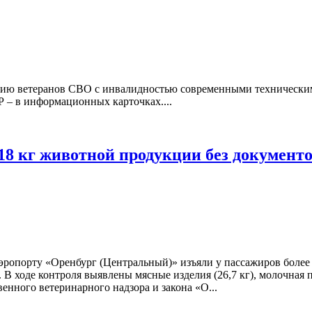
нию ветеранов СВО с инвалидностью современными техническим
Р – в информационных карточках....
18 кг животной продукции без документ
 аэропорту «Оренбург (Центральный)» изъяли у пассажиров боле
 ходе контроля выявлены мясные изделия (26,7 кг), молочная пр
нного ветеринарного надзора и закона «О...