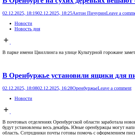
В Оренбурге на сухих деревьях вешают
02.12.2025, 18:19
02.12.2025, 18:25
Антон Пичурин
Leave a comm
Новости
Новость дня
Open
post
В парке имени Цвиллинга на улице Культурной горожане замет
В Оренбуржье установили ящики для п
02.12.2025, 18:08
02.12.2025, 16:28
Оренбуржье
Leave a comment
Новости
Open
post
В почтовых отделениях Оренбургской области заработала нов
будут установлены весь декабрь. Юные оренбуржцы могут напис
область. Сотрудники почты готовы помочь с оформлением письм