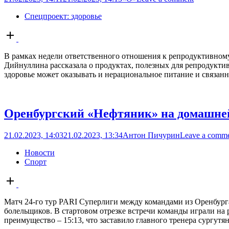
Спецпроект: здоровье
Open
post
В рамках недели ответственного отношения к репродуктивному
Дийнуллина рассказала о продуктах, полезных для репродукти
здоровье может оказывать и нерациональное питание и связанны
Оренбургский «Нефтяник» на домашней
21.02.2023, 14:03
21.02.2023, 13:34
Антон Пичурин
Leave a comm
Новости
Спорт
Open
post
Матч 24-го тур PARI Суперлиги между командами из Оренбург
болельщиков. В стартовом отрезке встречи команды играли н
преимущество – 15:13, что заставило главного тренера сургутян 