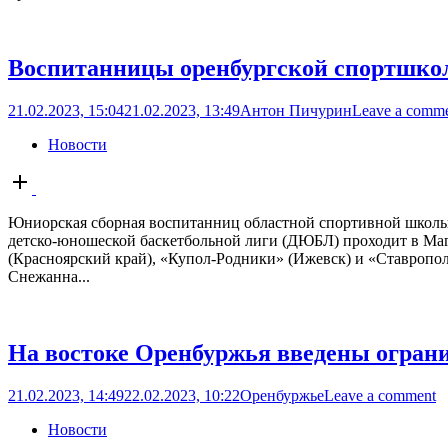
Воспитанницы оренбургской спортшко
21.02.2023, 15:04
21.02.2023, 13:49
Антон Пичурин
Leave a comm
Новости
Open
post
Юниорская сборная воспитанниц областной спортивной школы 
детско-юношеской баскетбольной лиги (ДЮБЛ) проходит в Маг
(Красноярский край), «Купол-Родники» (Ижевск) и «Ставропо
Снежанна...
На востоке Оренбуржья введены огран
21.02.2023, 14:49
22.02.2023, 10:22
Оренбуржье
Leave a comment
Новости