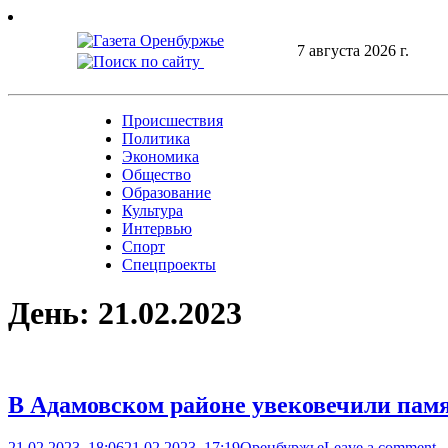
Skip
to
7 августа 2026 г.
content
Происшествия
Политика
Экономика
Общество
Образование
Культура
Интервью
Спорт
Спецпроекты
День:
21.02.2023
В Адамовском районе увековечили пам
21.02.2023, 18:06
21.02.2023, 17:19
Оренбуржье
Leave a comment