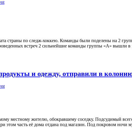
ent
ата страны по следж-хоккею. Команды были поделены на 2 групп
проведенных встреч 2 сильнейшие команды группы «А» вышли в
родукты и одежду, отправили в колонию
ent
му местному жителю, обокравшему соседку. Подсудимый всего н
при этом часть её дома отдана под магазин. Под покровом ночи 