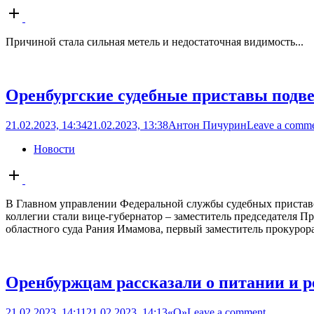
Open
post
Причиной стала сильная метель и недостаточная видимость...
Оренбургские судебные приставы подве
21.02.2023, 14:34
21.02.2023, 13:38
Антон Пичурин
Leave a comm
Новости
Open
post
В Главном управлении Федеральной службы судебных приставо
коллегии стали вице-губернатор – заместитель председателя П
областного суда Рания Имамова, первый заместитель прокурор
Оренбуржцам рассказали о питании и р
21.02.2023, 14:11
21.02.2023, 14:13
«О»
Leave a comment