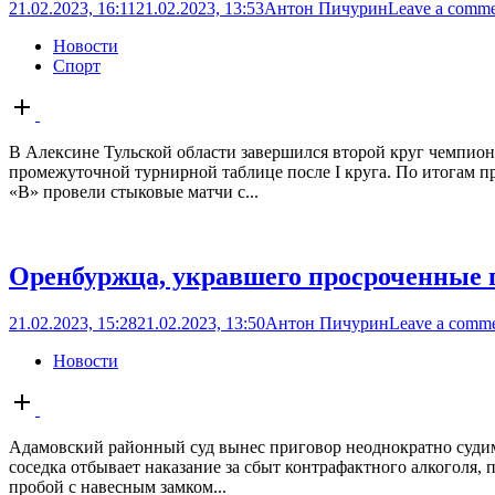
21.02.2023, 16:11
21.02.2023, 13:53
Антон Пичурин
Leave a comm
Новости
Спорт
Open
post
В Алексине Тульской области завершился второй круг чемпион
промежуточной турнирной таблице после I круга. По итогам 
«В» провели стыковые матчи с...
Оренбуржца, укравшего просроченные п
21.02.2023, 15:28
21.02.2023, 13:50
Антон Пичурин
Leave a comm
Новости
Open
post
Адамовский районный суд вынес приговор неоднократно судимо
соседка отбывает наказание за сбыт контрафактного алкоголя, 
пробой с навесным замком...