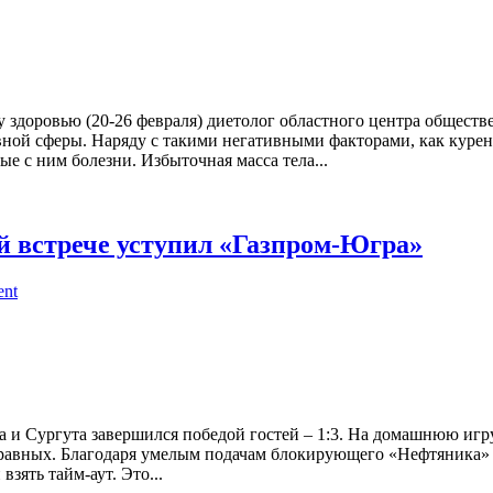
 здоровью (20-26 февраля) диетолог областного центра общест
вной сферы. Наряду с такими негативными факторами, как курен
е с ним болезни. Избыточная масса тела...
 встрече уступил «Газпром-Югра»
ent
а и Сургута завершился победой гостей – 1:3. На домашнюю иг
а равных. Благодаря умелым подачам блокирующего «Нефтяника
взять тайм-аут. Это...