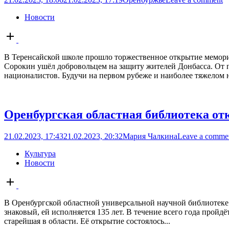
Новости
Open
post
В Теренсайской школе прошло торжественное открытие мемори
Сорокин ушёл добровольцем на защиту жителей Донбасса. От п
националистов. Будучи на первом рубеже и наиболее тяжелом н
Оренбургская областная библиотека о
21.02.2023, 17:43
21.02.2023, 20:32
Мария Чалкина
Leave a comme
Культура
Новости
Open
post
В Оренбургской областной универсальной научной библиотеке 
знаковый, ей исполняется 135 лет. В течение всего года прой
старейшая в области. Её открытие состоялось...