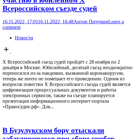
участию в юбилейном Х
Всероссийском съезде судей
16.11.2022, 17:01
16.11.2022, 16:48
Антон Пичурин
Leave a
comment
Новости
Open
post
Х Всероссийский съезд судей пройдёт с 28 ноября по 2
декабря в Москве. Юбилейный, десятый съезд неоднократно
переносился из-за пандемии, вызванной коронавирусом,
теперь же ничто не помешает его проведению. Одним из
вопросов повестки Х Всероссийского съезда судей является
цифровизация процессуальных документов и работы
электронных сервисов, также на съезде планируется
презентация информационного интернет-портала
«Правосудие.рф». Для...
В Бузулукском бору отыскали
заблудившуюся при сборе грибов