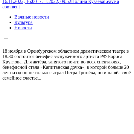
16.11.2022, 16:00
17.11.2022, 09:52
Полина Кузаева
Leave a
comment
Важные новости
Культура
Новости
Open
post
18 ноября в Оренбургском областном драматическом театре в
18.30 состоится бенефис заслуженного артиста РФ Бориса
Круглова. Для актёра, занятого почти во всех спектаклях,
бенефисной стала «Капитанская дочка», в которой больше 20
лет назад он не только сыграл Петра Гринёва, но и нашёл своё
семейное счастье...
В Оренбуржье за сутки на очистку
улиц от снега вышли более 250 единиц
техники
16.11.2022, 15:53
16.11.2022, 15:53
Оренбуржье
Leave a comment