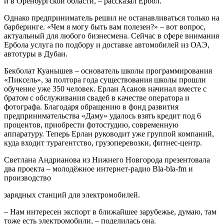
и в Оренбургской области, – рассказал Ербол.
Однако предприниматель решил не останавливаться только на
барберинге. «Чем я могу быть вам полезен?» – вот вопрос,
актуальный для любого бизнесмена. Сейчас в сфере внимания
Ербола услуга по подбору и доставке автомобилей из ОАЭ,
автотуры в Дубаи.
Бекболат Куанышев – основатель школы программирования
«Пиксель», за полтора года существования школы прошли
обучение уже 350 человек. Ерлан Асанов начинал вместе с
братом с обслуживания свадеб в качестве оператора и
фотографа. Благодаря обращению в фонд развития
предпринимательства «Даму» удалось взять кредит под 6
процентов, приобрести фотостудию, современную
аппаратуру. Теперь Ерлан руководит уже группой компаний,
куда входит турагентство, грузоперевозки, фитнес-центр.
Светлана Андрианова из Нижнего Новгорода презентовала
два проекта – молодёжное интернет-радио Bla-bla-fm и
производство
зарядных станций для электромобилей.
– Нам интересен экспорт в ближайшее зарубежье, думаю, там
тоже есть электромобили, – поделилась она.