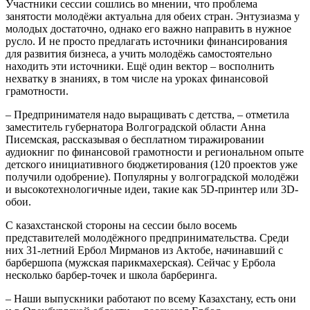
Участники сессии сошлись во мнении, что проблема
занятости молодёжи актуальна для обеих стран. Энтузиазма у
молодых достаточно, однако его важно направить в нужное
русло. И не просто предлагать источники финансирования
для развития бизнеса, а учить молодёжь самостоятельно
находить эти источники. Ещё один вектор – восполнить
нехватку в знаниях, в том числе на уроках финансовой
грамотности.
– Предпринимателя надо выращивать с детства, – отметила
заместитель губернатора Волгоградской области Анна
Писемская, рассказывая о бесплатном тиражировании
аудиокниг по финансовой грамотности и региональном опыте
детского инициативного бюджетирования (120 проектов уже
получили одобрение). Популярны у волгоградской молодёжи
и высокотехнологичные идеи, такие как 5D-принтер или 3D-
обои.
С казахстанской стороны на сессии было восемь
представителей молодёжного предпринимательства. Среди
них 31-летний Ербол Мирманов из Актобе, начинавший с
барбершопа (мужская парикмахерская). Сейчас у Ербола
несколько барбер-точек и школа барберинга.
– Наши выпускники работают по всему Казахстану, есть они