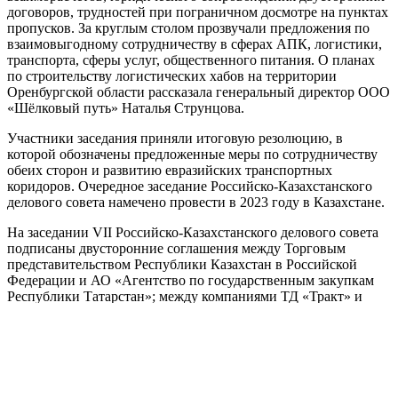
договоров, трудностей при пограничном досмотре на пунктах
пропусков. За круглым столом прозвучали предложения по
взаимовыгодному сотрудничеству в сферах АПК, логистики,
транспорта, сферы услуг, общественного питания. О планах
по строительству логистических хабов на территории
Оренбургской области рассказала генеральный директор ООО
«Шёлковый путь» Наталья Струнцова.
Участники заседания приняли итоговую резолюцию, в
которой обозначены предложенные меры по сотрудничеству
обеих сторон и развитию евразийских транспортных
коридоров. Очередное заседание Российско-Казахстанского
делового совета намечено провести в 2023 году в Казахстане.
На заседании VII Российско-Казахстанского делового совета
подписаны двусторонние соглашения между Торговым
представительством Республики Казахстан в Российской
Федерации и АО «Агентство по государственным закупкам
Республики Татарстан»; между компаниями ТД «Тракт» и
Asia Spee на поставку грузов, муниципальной,
специализированной и строительной техники; между
компаниями «Баурсак» и «Хлебозавод № 1» на поставку
хлебобулочных и кондитерских изделий; между компаниями
«Аврора ПАК Инжиниринг» и QzImport о поставках
продукции. Свои подписи в Меморандуме о сотрудничестве