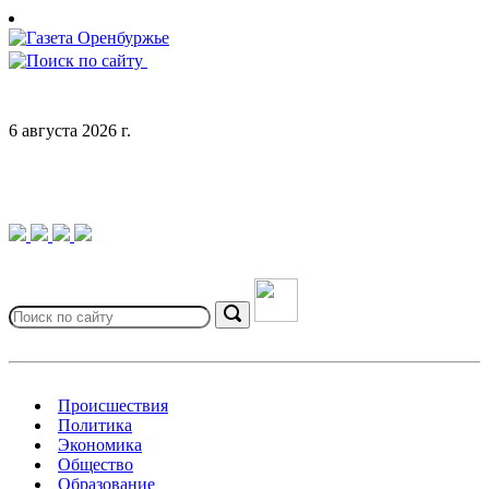
Skip
to
content
6 августа 2026 г.
Search
for:
Search
Происшествия
Политика
Экономика
Общество
Образование