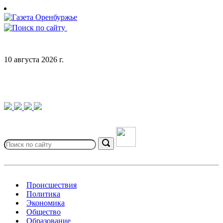
Skip
to
content
10 августа 2026 г.
Search
for:
Search
Происшествия
Политика
Экономика
Общество
Образование