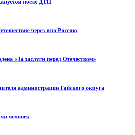
капустой после ДТП
утешествие через всю Россию
ена «За заслуги перед Отечеством»
ителя администрации Гайского округа
ячи человек