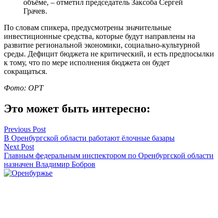
объёме, – отметил председатель Заксоба Сергей
Грачев.
По словам спикера, предусмотрены значительные
инвестиционные средства, которые будут направлены на
развитие региональной экономики, социально-культурной
среды. Дефицит бюджета не критический, и есть предпосылки
к тому, что по мере исполнения бюджета он будет
сокращаться.
Фото: ОРТ
Это может быть интересно:
Навигация
Previous Post
В Оренбургской области работают ёлочные базары
по
Next Post
записям
Главным федеральным инспектором по Оренбургской области
назначен Владимир Бобров
Оренбуржье
Смотреть все статьи автора Оренбуржье