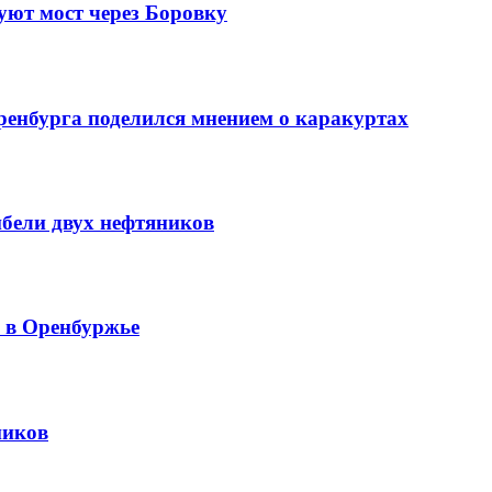
уют мост через Боровку
ренбурга поделился мнением о каракуртах
ибели двух нефтяников
й в Оренбуржье
ников