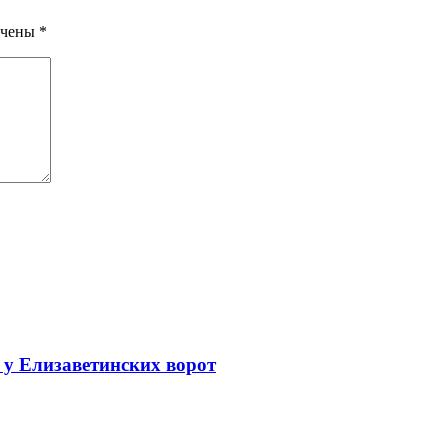
ечены
*
 у Елизаветинских ворот