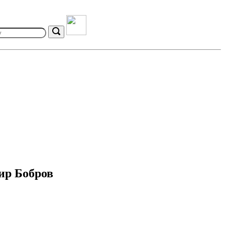
Search
ир Бобров