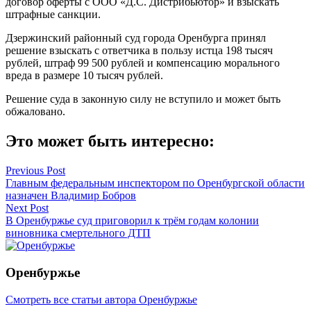
договор оферты с ООО «Д.С. Дистрибьютор» и взыскать
штрафные санкции.
Дзержинский районный суд города Оренбурга принял
решение взыскать с ответчика в пользу истца 198 тысяч
рублей, штраф 99 500 рублей и компенсацию морального
вреда в размере 10 тысяч рублей.
Решение суда в законную силу не вступило и может быть
обжаловано.
Это может быть интересно:
Навигация
Previous Post
Главным федеральным инспектором по Оренбургской области
по
назначен Владимир Бобров
записям
Next Post
В Оренбуржье суд приговорил к трём годам колонии
виновника смертельного ДТП
Оренбуржье
Смотреть все статьи автора Оренбуржье